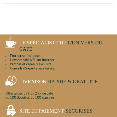
LE SPÉCIALISTE DE
L'UNIVERS DU
CAFÉ
Entreprise française.
L'expert café N°1 sur Internet.
Prix bas et cadeaux exclusifs.
Conseils d'experts passionnés.
LIVRAISON
RAPIDE & GRATUITE
Offerte dès 39€ ou 2 kg de café
ou 100 dosettes ou 100 capsules.
SITE ET PAIEMENT
SÉCURISÉS