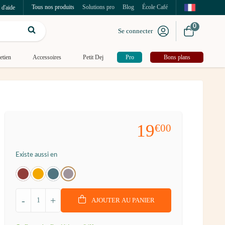
Tous nos produits
Solutions pro
Blog
École Café
 d'aide
0
Se connecter
etien
Accessoires
Petit Dej
Pro
Bons plans
19
€00
Existe aussi en
-
+
AJOUTER AU PANIER