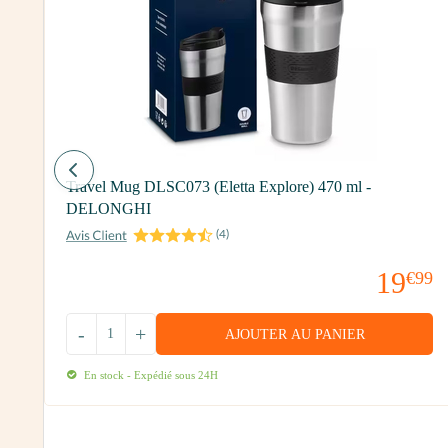
Travel Mug DLSC073 (Eletta Explore) 470 ml -
DELONGHI
(
4
)
90
19
€99
-
+
AJOUTER AU PANIER
En stock - Expédié sous 24H