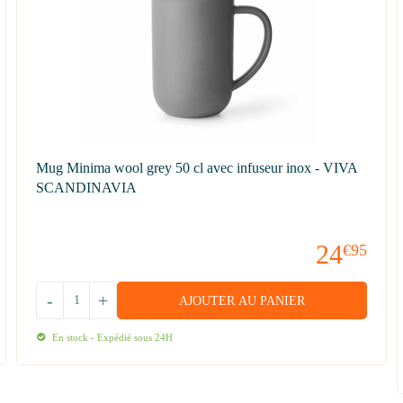
Mug Minima wool grey 50 cl avec infuseur inox - VIVA
SCANDINAVIA
24
€95
-
+
AJOUTER AU PANIER
En stock - Expédié sous 24H