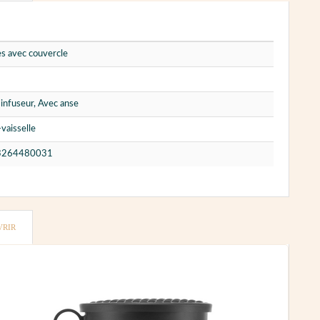
s avec couvercle
infuseur, Avec anse
vaisselle
3264480031
VRIR