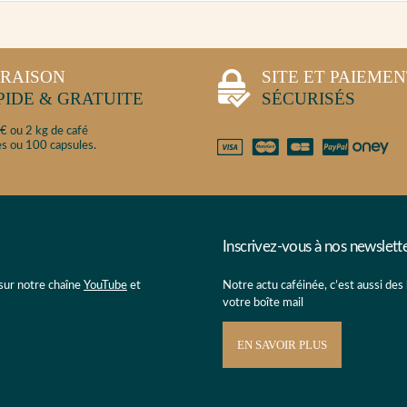
VRAISON
SITE ET PAIEME
PIDE & GRATUITE
SÉCURISÉS
€ ou 2 kg de café
s ou 100 capsules.
Inscrivez-vous à nos newslett
 sur notre chaîne
YouTube
et
Notre actu caféinée, c’est aussi des
votre boîte mail
EN SAVOIR PLUS