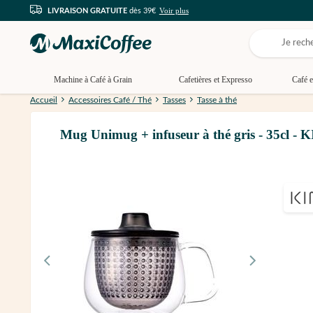
Voir plus
LIVRAISON GRATUITE
dès 39€
Machine à Café à Grain
Cafetières et Expresso
Café e
Accueil
Accessoires Café / Thé
Tasses
Tasse à thé
Mug Unimug + infuseur à thé gris - 35cl -