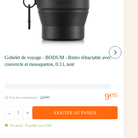
T
Gobelet de voyage - BODUM - Bistro rétractable avec
couvercle et mousqueton, 0.3 l, noir
9
€95
11
€90
Prix de comparaison :
-
+
AJOUTER AU PANIER
En stock - Expédié sous 24H