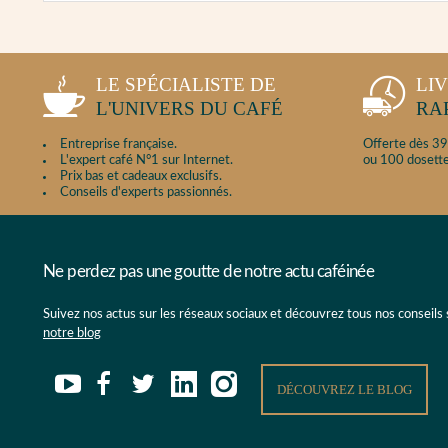
LE SPÉCIALISTE DE
LI
L'UNIVERS DU CAFÉ
RA
Entreprise française.
Offerte dès 39
L'expert café N°1 sur Internet.
ou 100 dosette
Prix bas et cadeaux exclusifs.
Conseils d'experts passionnés.
Ne perdez pas une goutte de notre actu caféinée
Suivez nos actus sur les réseaux sociaux et découvrez tous nos conseils
notre blog
DÉCOUVREZ LE BLOG