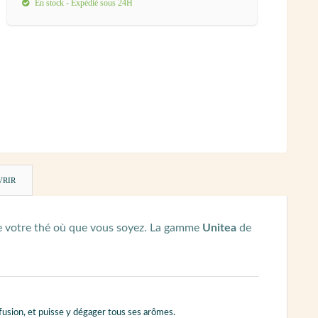
En stock - Expédié sous 24H
VRIR
ire votre thé où que vous soyez. La gamme
Unitea
de
infusion, et puisse y dégager tous ses arômes.