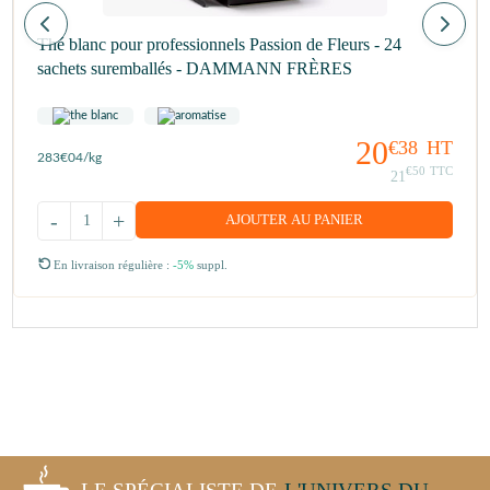
Thé blanc pour professionnels Passion de Fleurs - 24
sachets suremballés - DAMMANN FRÈRES
20
€38
HT
283
€04
/kg
€50
TTC
21
-
+
AJOUTER AU PANIER
En livraison régulière :
-5%
suppl.