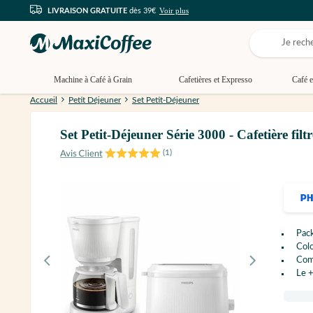
Voir plus
LIVRAISON GRATUITE
dès 39€
Machine à Café à Grain
Cafetières et Expresso
Café e
Accueil
Petit Déjeuner
Set Petit-Déjeuner
Set Petit-Déjeuner Série 3000 - Cafetière fi
(
1
)
Pack
Colo
Comp
Le +