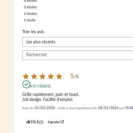
4
étoiles
3
étoiles
2
étoiles
1
étoile
Trier les avis
5
/
5
AVIS VÉRIFIÉ
Grille rapidement, pain et toast.

Joli design. Facilité d'emploi.
Avis du
05/02/2026
, suite à une expérience du
08/01/2026
par
ISAB
UTILE
(2)
Signaler