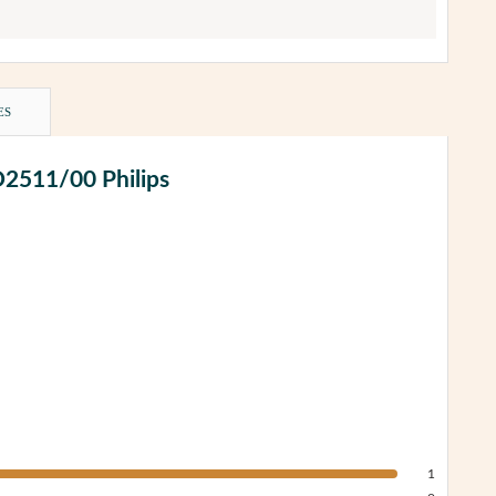
ES
HD2511/00 Philips
1