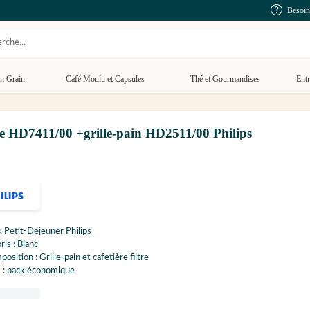
Besoin
n Grain
Café Moulu et Capsules
Thé et Gourmandises
Entr
ltre HD7411/00 +grille-pain HD2511/00 Philips
 Petit-Déjeuner Philips
ris : Blanc
osition : Grille-pain et cafetière filtre
 : pack économique