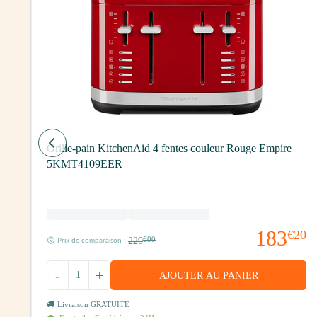
G
Grille-pain KitchenAid 4 fentes couleur Rouge Empire
5KMT4109EER
99
183
€20
229
€00
Prix de comparaison :
-
+
AJOUTER AU PANIER
Livraison GRATUITE