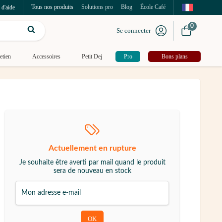
Tous nos produits
Solutions pro
Blog
École Café
 d'aide
0
Se connecter
etien
Accessoires
Petit Dej
Pro
Bons plans
Actuellement en rupture
Je souhaite être averti par mail quand le produit
sera de nouveau en stock