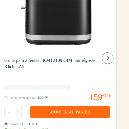
G
Grille-pain 2 fentes 5KMT2109EBM noir réglisse -
KitchenAid
159
€00
199
€00
Prix de comparaison :
-
+
AJOUTER AU PANIER
Livraison GRATUITE