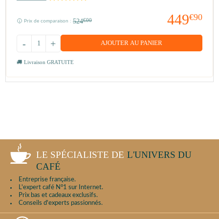
449
€90
524
€00
Prix de comparaison :
-
+
AJOUTER AU PANIER
Livraison GRATUITE
LE SPÉCIALISTE DE
L'UNIVERS DU
CAFÉ
Entreprise française.
L'expert café N°1 sur Internet.
Prix bas et cadeaux exclusifs.
Conseils d'experts passionnés.