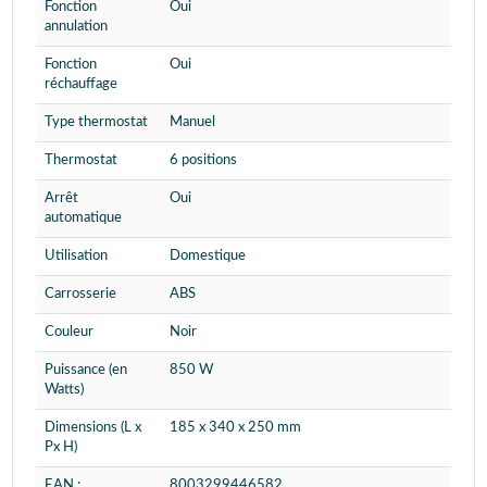
Fonction
Oui
annulation
Fonction
Oui
réchauffage
Type thermostat
Manuel
Thermostat
6 positions
Arrêt
Oui
automatique
Utilisation
Domestique
Carrosserie
ABS
Couleur
Noir
Puissance (en
850 W
Watts)
Dimensions (L x
185 x 340 x 250 mm
Px H)
EAN :
8003299446582