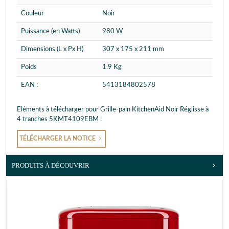
Couleur
Noir
Puissance (en Watts)
980 W
Dimensions (L x Px H)
307 x 175 x 211 mm
Poids
1.9 Kg
EAN :
5413184802578
Eléments à télécharger pour Grille-pain KitchenAid Noir Réglisse à
4 tranches 5KMT4109EBM :
TÉLÉCHARGER LA NOTICE
PRODUITS À DÉCOUVRIR