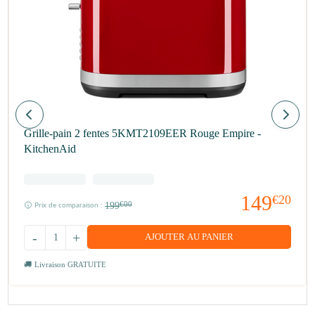
Grille-pain 2 fentes 5KMT2109EER Rouge Empire -
KitchenAid
149
€20
199
€00
Prix de comparaison :
-
+
AJOUTER AU PANIER
Livraison GRATUITE