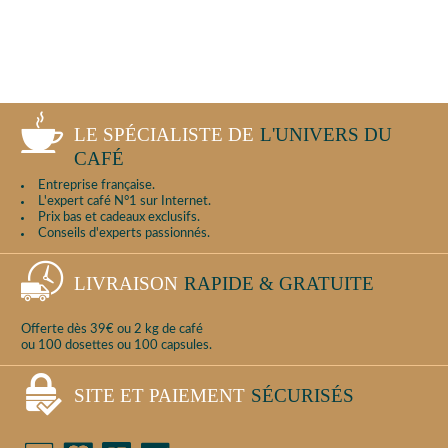
LE SPÉCIALISTE DE
L'UNIVERS DU
CAFÉ
Entreprise française.
L'expert café N°1 sur Internet.
Prix bas et cadeaux exclusifs.
Conseils d'experts passionnés.
LIVRAISON
RAPIDE & GRATUITE
Offerte dès 39€ ou 2 kg de café
ou 100 dosettes ou 100 capsules.
SITE ET PAIEMENT
SÉCURISÉS