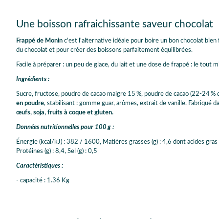
Une boisson rafraichissante saveur chocolat
Frappé de Monin
c'est l'alternative idéale pour boire un bon chocolat bien
du chocolat et pour créer des boissons parfaitement équilibrées.
Facile à préparer : un peu de glace, du lait et une dose de frappé : le tout
Ingrédients :
Sucre, fructose, poudre de cacao maigre 15 %, poudre de cacao (22-24 % d
en poudre
, stabilisant : gomme guar, arômes, extrait de vanille. Fabriqué d
œufs, soja, fruits à coque et gluten.
Données nutritionnelles pour 100 g :
Énergie (kcal/kJ) : 382 / 1600, Matières grasses (g) : 4,6 dont acides gras sa
Protéines (g) : 8,4, Sel (g) : 0,5
Caractéristiques :
- capacité : 1.36 Kg