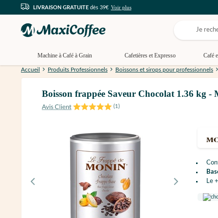
Voir plus
LIVRAISON GRATUITE
dès 39€
Machine à Café à Grain
Cafetières et Expresso
Café e
Accueil
Produits Professionnels
Boissons et sirops pour professionnels
Boisson frappée Saveur Chocolat 1.36 kg -
(
1
)
Con
Bas
Le +