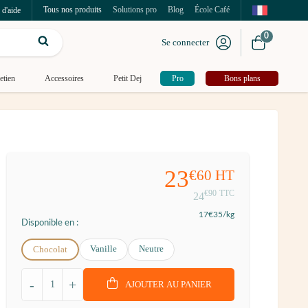
Tous nos produits
Solutions pro
Blog
École Café
 d'aide
0
Se connecter
etien
Accessoires
Petit Dej
Pro
Bons plans
23
€60
HT
€90
TTC
24
17
€35
/kg
Disponible en :
Vanille
Neutre
Chocolat
-
+
AJOUTER AU PANIER