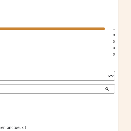
1
0
0
0
0
bien onctueux !