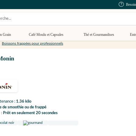
Besoin
n Grain
Café Moulu et Capsules
Thé et Gourmandises
Entr
Boissons frappées pour professionnels
 Monin
tenance :
1.36 kilo
e de smoothie ou de frappé
 :
Prêt en seulement 20 secondes