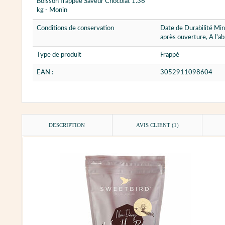
Boisson frappée Saveur Chocolat 1.36
kg - Monin
Conditions de conservation
Date de Durabilité Min
après ouverture, A l'ab
Type de produit
Frappé
EAN :
3052911098604
DESCRIPTION
AVIS CLIENT
(1)