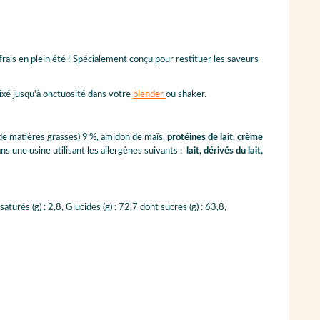
 frais en plein été ! Spécialement conçu pour restituer les saveurs
 mixé jusqu'à onctuosité dans votre
blender
ou shaker.
e matières grasses) 9 %, amidon de maïs,
protéines de lait
,
crème
ans une usine utilisant les allergènes suivants :
lait, dérivés du lait,
turés (g) : 2,8, Glucides (g) : 72,7 dont sucres (g) : 63,8,