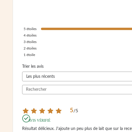
5
étoiles
4
étoiles
3
étoiles
2
étoiles
1
étoile
Trier les avis
5
/
5
AVIS VÉRIFIÉ
Résultat délicieux. J'ajoute un peu plus de lait que sur la re