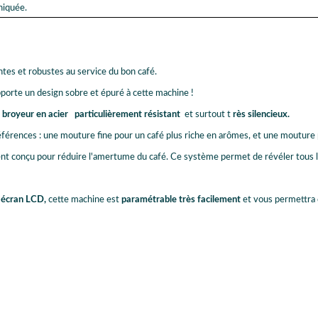
iquée.
tes et robustes au service du bon café.
pporte un design sobre et épuré à cette machine !
n
broyeur en acier
particulièrement résistant
et surtout t
rès silencieux.
férences : une mouture fine pour un café plus riche en arômes, et une mouture p
ent conçu pour réduire l'amertume du café. Ce système permet de révéler tous 
n
écran LCD,
cette machine est
paramétrable très facilement
et vous permettra 