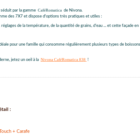
CaféRomatica
 séduit par la gamme
de Nivona.
mme des 7X7 et dispose d'options très pratiques et utiles :
réglages de la température, de la quantité de grains, d'eau ... et cette façade e
idéale pour une famille qui consomme régulièrement plusieurs types de boissons, 
Nivona CaféRomatica 838
rne, jetez un oeil à la
!
tail :
Touch + Carafe