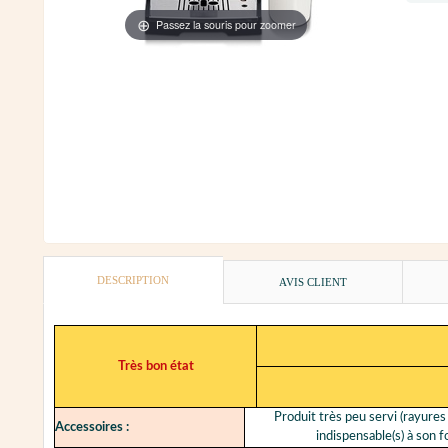
Passez la souris pour zoomer
DESCRIPTION
AVIS CLIENT
Très bon état
Produit très peu servi (rayures 
Accessoires :
indispensable(s) à son 