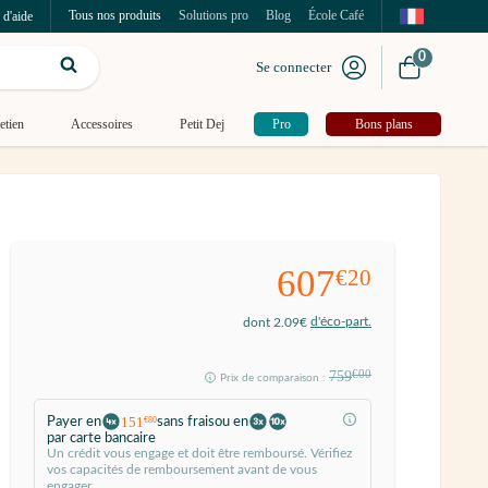
Tous nos produits
Solutions pro
Blog
École Café
 d'aide
0
Se connecter
etien
Accessoires
Petit Dej
Pro
Bons plans
607
€20
d'éco-part.
dont 2.09€
759
€00
Prix de comparaison :
151
Payer en
sans frais
ou en
€80
par carte bancaire
Un crédit vous engage et doit être remboursé. Vérifiez
vos capacités de remboursement avant de vous
engager.