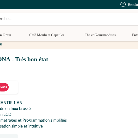
Besoin
n Grain
Café Moulu et Capsules
Thé et Gourmandises
Entr
on
NA - Très bon état
ANTIE 1 AN
ade en
Inox
brossé
an LCD
amétrages et Programmation simplifiés
isation simple et intuitive