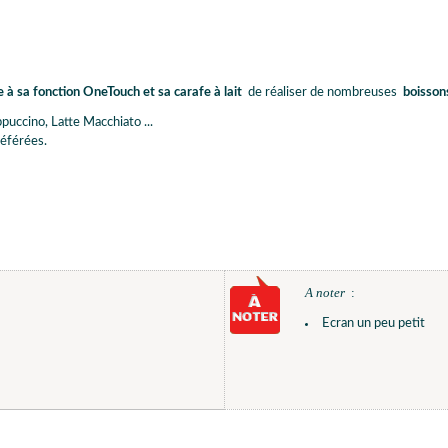
e à sa fonction OneTouch et sa carafe à lait
de réaliser de nombreuses
boisson
uccino, Latte Macchiato ...
référées.
A noter
:
Ecran un peu petit