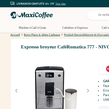
Voir plus
LIVRAISON GRATUITE
dès 39€
Machine à Café à Grain
Cafetières et Expresso
Café e
Accueil
Bons Plans & Idées Cadeaux
Produit Reconditionné et d'occasi
Expresso broyeur CaféRomatica 777 - NIVO
GAR
Faç
Ecr
Par
Util