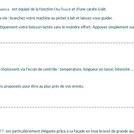
matica
OneTouch
est équipé de la fonction
et d'une carafe à lait.
a vie : branchez votre machine au pichet à lait et laissez vous guider.
iquement votre boisson lactée sans le moindre effort. Appuyez simplement sur u
 choisissent via l'ecran de contrôle : température, longueur en tasse, intensité .
 proposeés pour être au plus près de vos envies.
777
est particulièrement élégante grâce à sa façade en Inox brossé de grande qua