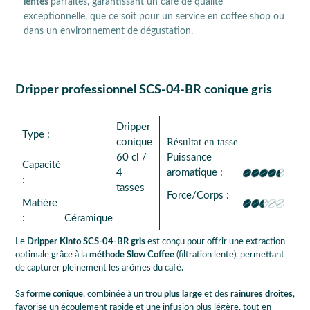
lentes
parfaites, garantissant un café de qualité
exceptionnelle, que ce soit pour un service en coffee shop ou
dans un environnement de dégustation.
Dripper professionnel SCS-04-BR conique gris
Dripper
Type :
Résultat en tasse
conique
60 cl /
Puissance
Capacité
4
aromatique :
:
tasses
Force/Corps :
Matière
:
Céramique
Le
Dripper Kinto SCS-04-BR gris
est conçu pour offrir une extraction
optimale grâce à la
méthode Slow Coffee
(filtration lente), permettant
de capturer pleinement les arômes du café.
Sa
forme conique
, combinée à un
trou plus large
et des
rainures droites
,
favorise un écoulement rapide et une infusion plus légère, tout en