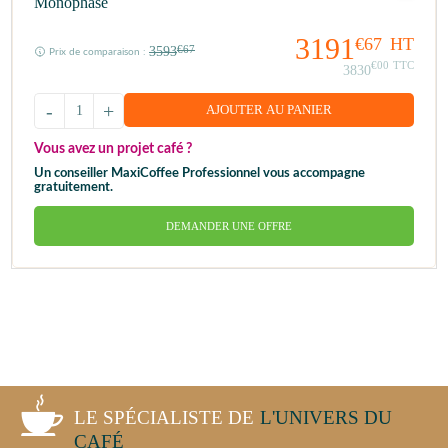
Monophasé
3191
€67
HT
3593
€67
Prix de comparaison :
€00
TTC
3830
-
+
AJOUTER AU PANIER
Vous avez un projet café ?
Un conseiller MaxiCoffee Professionnel vous accompagne
gratuitement.
DEMANDER UNE OFFRE
LE SPÉCIALISTE DE
L'UNIVERS DU
CAFÉ