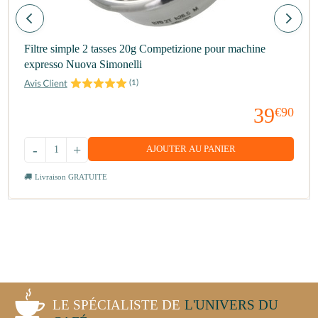
Filtre simple 2 tasses 20g Competizione pour machine
expresso Nuova Simonelli
(
1
)
39
€90
-
+
AJOUTER AU PANIER
Livraison GRATUITE
LE SPÉCIALISTE DE
L'UNIVERS DU