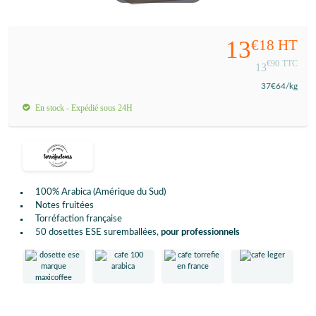
13
€18
HT
€90
TTC
13
37
€64
/kg
En stock - Expédié sous 24H
100% Arabica (Amérique du Sud)
Notes fruitées
Torréfaction française
50 dosettes ESE suremballées,
pour professionnels