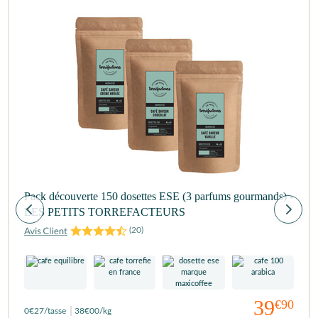
Pack découverte 150 dosettes ESE (3 parfums gourmands) -
LES PETITS TORREFACTEURS
(
20
)
39
€90
0
€27
/tasse
38
€00
/kg