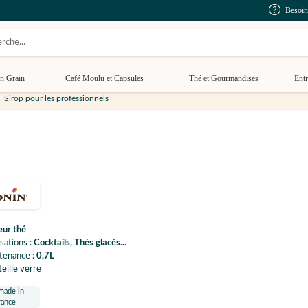
Besoin
n Grain
Café Moulu et Capsules
Thé et Gourmandises
Entr
Sirop pour les professionnels
eur thé
isations :
Cocktails, Thés glacés...
tenance :
0,7L
eille verre