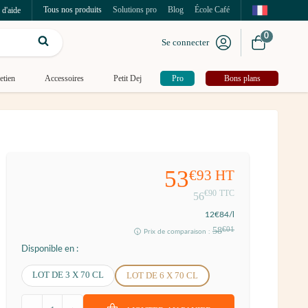
Tous nos produits
Solutions pro
Blog
École Café
 d'aide
0
Se connecter
etien
Accessoires
Petit Dej
Pro
Bons plans
53
€93
HT
€90
TTC
56
12
€84
/l
58
€01
Prix de comparaison :
Disponible en :
LOT DE 3 X 70 CL
LOT DE 6 X 70 CL