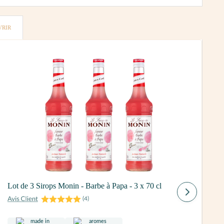
VRIR
L
Lot de 3 Sirops Monin - Barbe à Papa - 3 x 70 cl
(
4
)