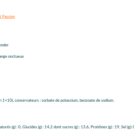
t Passion
lender
lange onctueux
lution 1+10), conservateurs : sorbate de potassium, benzoate de sodium.
urés (g) : 0, Glucides (g) : 14,2 dont sucres (g) : 13,6, Protéines (g) : 19, Sel (g):