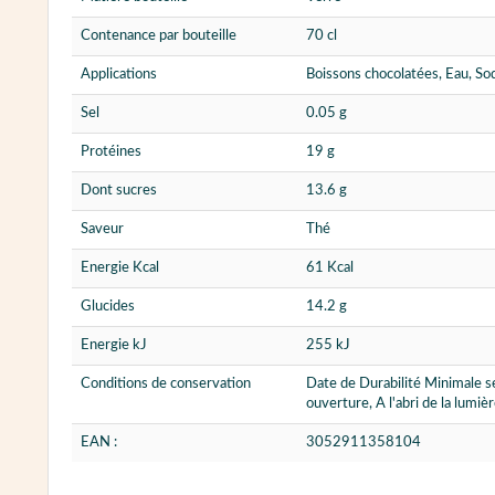
Contenance par bouteille
70 cl
Applications
Boissons chocolatées, Eau, So
Sel
0.05 g
Protéines
19 g
Dont sucres
13.6 g
Saveur
Thé
Energie Kcal
61 Kcal
Glucides
14.2 g
Energie kJ
255 kJ
Conditions de conservation
Date de Durabilité Minimale s
ouverture, A l'abri de la lumiè
EAN :
3052911358104