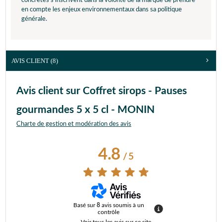
concrètes s'inscrivent dans la volonté de la marque de prendre
en compte les enjeux environnementaux dans sa politique
générale.
AVIS CLIENT
(8)
Avis client sur Coffret sirops - Pauses
gourmandes 5 x 5 cl - MONIN
Charte de gestion et modération des avis
4.8
/
5
Basé sur
8
avis soumis à un
contrôle
Voir tous les avis sur ce site