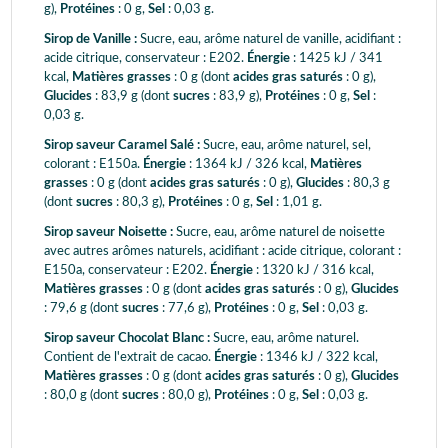
g),
Protéines
: 0 g,
Sel
: 0,03 g.
Sirop de Vanille :
Sucre, eau, arôme naturel de vanille, acidifiant :
acide citrique, conservateur : E202.
Énergie
: 1425 kJ / 341
kcal,
Matières grasses
: 0 g (dont
acides gras saturés
: 0 g),
Glucides
: 83,9 g (dont
sucres
: 83,9 g),
Protéines
: 0 g,
Sel
:
0,03 g.
Sirop saveur Caramel Salé :
Sucre, eau, arôme naturel, sel,
colorant : E150a.
Énergie
: 1364 kJ / 326 kcal,
Matières
grasses
: 0 g (dont
acides gras saturés
: 0 g),
Glucides
: 80,3 g
(dont
sucres
: 80,3 g),
Protéines
: 0 g,
Sel
: 1,01 g.
Sirop saveur Noisette :
Sucre, eau, arôme naturel de noisette
avec autres arômes naturels, acidifiant : acide citrique, colorant :
E150a, conservateur : E202.
Énergie
: 1320 kJ / 316 kcal,
Matières grasses
: 0 g (dont
acides gras saturés
: 0 g),
Glucides
: 79,6 g (dont
sucres
: 77,6 g),
Protéines
: 0 g,
Sel
: 0,03 g.
Sirop saveur Chocolat Blanc :
Sucre, eau, arôme naturel.
Contient de l'extrait de cacao.
Énergie
: 1346 kJ / 322 kcal,
Matières grasses
: 0 g (dont
acides gras saturés
: 0 g),
Glucides
: 80,0 g (dont
sucres
: 80,0 g),
Protéines
: 0 g,
Sel
: 0,03 g.