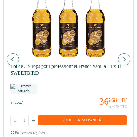
Lot de 3 Sirops pour professionnel French vanilla - 3 x 1L
SWEETBIRD
36
€68
HT
12
€23
/l
€70
TTC
38
-
+
AJOUTER AU PANIER
En livraison régulière