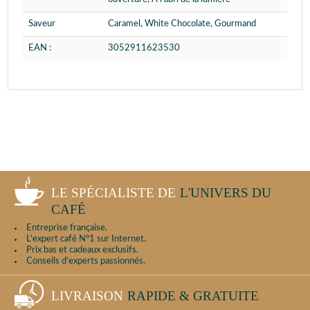
Saveur
Caramel, White Chocolate, Gourmand
EAN :
3052911623530
LE SPÉCIALISTE DE
L'UNIVERS DU
CAFÉ
Entreprise française.
L'expert café N°1 sur Internet.
Prix bas et cadeaux exclusifs.
Conseils d'experts passionnés.
LIVRAISON
RAPIDE & GRATUITE