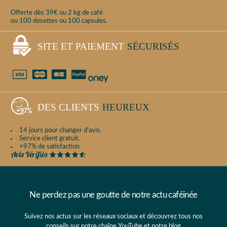
Offerte dès 39€ ou 2 kg de café
ou 100 dosettes ou 100 capsules.
SITE ET PAIEMENT
SÉCURISÉS
DES CLIENTS
HEUREUX
14 jours pour changer d'avis.
Service client gratuit.
+97% de satisfaction
Ne perdez pas une goutte de notre actu caféinée
Suivez nos actus sur les réseaux sociaux et découvrez tous nos
conseils sur notre chaîne
YouTube
et
notre blog