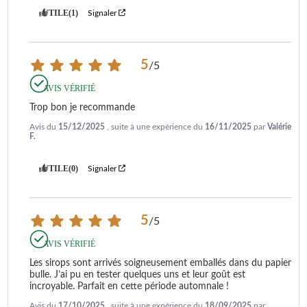
UTILE
(1)
Signaler
5
/
5
AVIS VÉRIFIÉ
Trop bon je recommande
Avis du
15/12/2025
, suite à une expérience du
16/11/2025
par
Valérie
F.
UTILE
(0)
Signaler
5
/
5
AVIS VÉRIFIÉ
Les sirops sont arrivés soigneusement emballés dans du papier 
bulle. J’ai pu en tester quelques uns et leur goût est 
incroyable. Parfait en cette période automnale !
Avis du
17/10/2025
, suite à une expérience du
18/09/2025
par