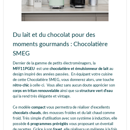
Du lait et du chocolat pour des
moments gourmands : Chocolatière
SMEG
Dernier de la gamme de petits électroménagers, la
MFF11PGEU
est une
chocolatière et émulsionneur de lait
au
design inspiré des années passées. En équipant votre cuisine
de cette Chocolatière SMEG, vous donnerez alors, une touche
rétro-chic
à celle-ci. Vous allez sans aucun doute apprécier son
corps en tritan renouvelable
ainsi que sa
structure vert d'eau
qui la rend très élégante et vintage.
Ce modèle
compact
vous permettra de réaliser d'excellents
chocolats chauds
, des mousses froides et du lait chaud comme
froid. Très simple d'utilisation avec son système à induction, elle
possède
6 programmes préréglés
vous proposant un éventail
de recettes. Grâce à son
fouet
, elle réalisera un mélange à la fois