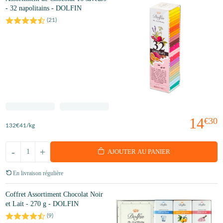
- 32 napolitains - DOLFIN
(
21
)
14
€30
132
€41
/kg
-
+
AJOUTER AU PANIER
En livraison régulière
Coffret Assortiment Chocolat Noir
et Lait - 270 g - DOLFIN
(
9
)