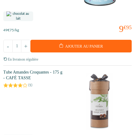
9
€95
49
€75
/kg
-
+
AJOUTER AU PANIER
En livraison régulière
Tube Amandes Croquantes - 175 g
- CAFÉ TASSE
(
1
)