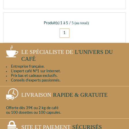
5
(au total)
Produit(s)
1
à
5
/
1
LE SPÉCIALISTE DE
L'UNIVERS DU
CAFÉ
Entreprise française.
L'expert café N°1 sur Internet.
Prix bas et cadeaux exclusifs.
Conseils d'experts passionnés.
LIVRAISON
RAPIDE & GRATUITE
Offerte dès 39€ ou 2 kg de café
ou 100 dosettes ou 100 capsules.
SITE ET PAIEMENT
SÉCURISÉS