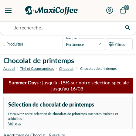
0
Trier par
5
Filtres
Produit(s)
Chocolat de printemps
Accueil
Thé et Gourmandises
Chocolat
Chocolat de printemps
Summer Days
: jusqu'à
-15%
sur notre
sélection spéciale
jusqu'au 16/08
Sélection de chocolat de printemps
Découvrez notre sélection de
chocolats de printemps
aux notes fruitées et
acidulées !
Voir plus
Assortiment de Chocolat 16 saveurs