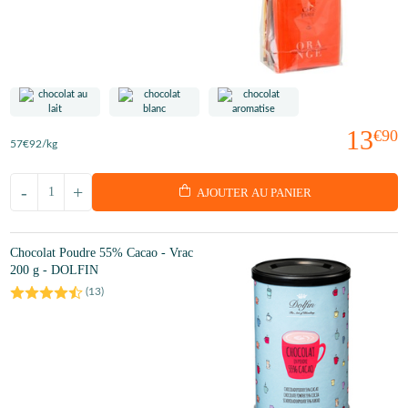
13
€90
57
€92
/kg
-
+
AJOUTER AU PANIER
Chocolat Poudre 55% Cacao - Vrac
200 g - DOLFIN
(
13
)