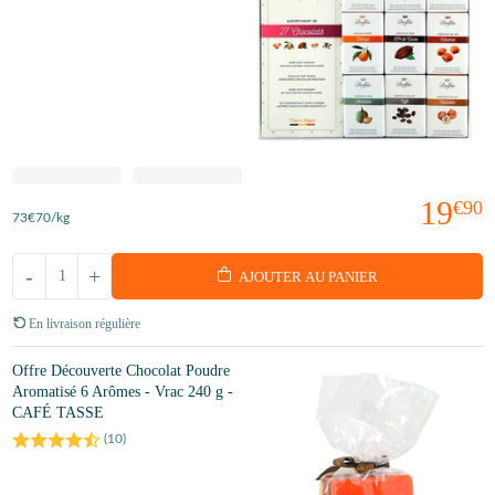
19
€90
73
€70
/kg
-
+
AJOUTER AU PANIER
En livraison régulière
Offre Découverte Chocolat Poudre
Aromatisé 6 Arômes - Vrac 240 g -
CAFÉ TASSE
(
10
)