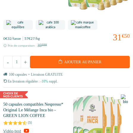
31
€50
0
€32
/tasse
57
€27
/kg
35
€00
Prix de comparaison :
-
+
AJOUTER AU PANIER
100 capsules = Livraison GRATUITE
En livraison régulière :
-10%
suppl.
50 capsules compatibles Nespresso*
Original Le Mélange Inca bio -
GREEN LION COFFEE
(
5
)