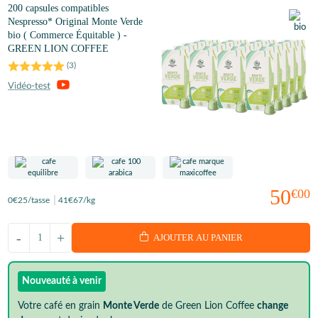
200 capsules compatibles
Nespresso* Original Monte Verde
bio ( Commerce Équitable ) -
GREEN LION COFFEE
(
3
)
50
€00
0
€25
/tasse
41
€67
/kg
-
+
AJOUTER AU PANIER
Nouveauté à venir
Votre café en grain
Monte Verde
de Green Lion Coffee
change