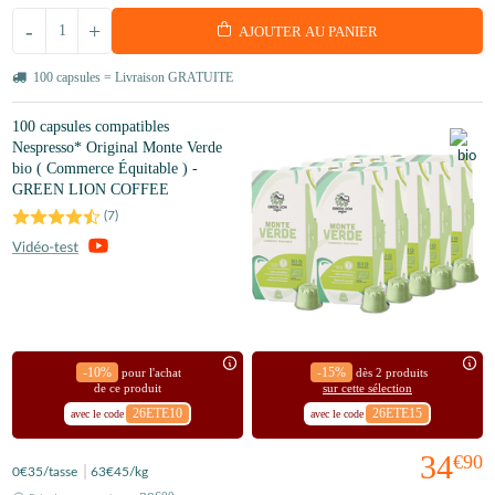
-
+
AJOUTER AU PANIER
100 capsules = Livraison GRATUITE
100 capsules compatibles
Nespresso* Original Monte Verde
bio ( Commerce Équitable ) -
GREEN LION COFFEE
(
7
)
-10%
-15%
pour l'achat
dès 2 produits
de ce produit
sur cette sélection
26ETE10
26ETE15
avec le code
avec le code
34
€90
0
€35
/tasse
63
€45
/kg