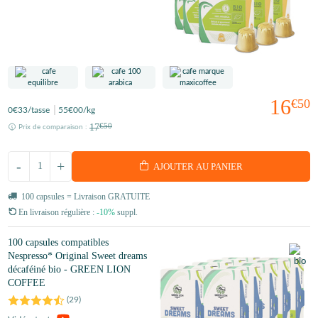
16
€50
0
€33
/tasse
55
€00
/kg
17
€50
Prix de comparaison :
-
+
AJOUTER AU PANIER
100 capsules = Livraison GRATUITE
En livraison régulière :
-10%
suppl.
100 capsules compatibles
Nespresso* Original Sweet dreams
décaféiné bio - GREEN LION
COFFEE
(
29
)