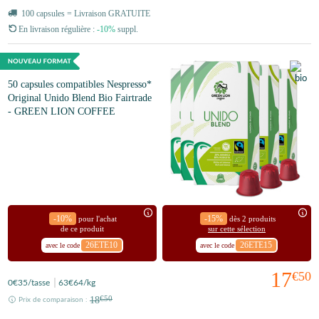
100 capsules = Livraison GRATUITE
En livraison régulière :
-10%
suppl.
50 capsules compatibles Nespresso*
Original Unido Blend Bio Fairtrade
- GREEN LION COFFEE
-10%
-15%
pour l'achat
dès 2 produits
de ce produit
sur cette sélection
26ETE10
26ETE15
avec le code
avec le code
17
€50
0
€35
/tasse
63
€64
/kg
18
€50
Prix de comparaison :