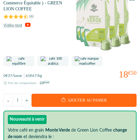
Commerce Équitable ) - GREEN
LION COFFEE
(
6
)
18
€50
0
€37
/tasse
61
€67
/kg
19
€50
Prix de comparaison :
-
+
AJOUTER AU PANIER
Nouveauté à venir
Votre café en grain
Monte Verde
de Green Lion Coffee
change
de nom
et deviendra le :