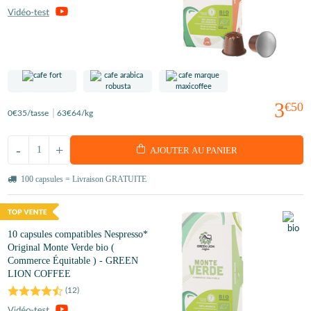
3
€50
0
€35
/tasse
63
€64
/kg
-
+
AJOUTER AU PANIER
100 capsules = Livraison GRATUITE
10 capsules compatibles Nespresso*
Original Monte Verde bio (
Commerce Équitable ) - GREEN
LION COFFEE
(
12
)