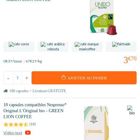
3
€70
0
€37
/tasse
67
€27
/kg
-
+
AJOUTER AU PANIER
100 capsules = Livraison GRATUITE
10 capsules compatibles Nespresso*
Original L'Original bio - GREEN
LION COFFEE
(
18
)