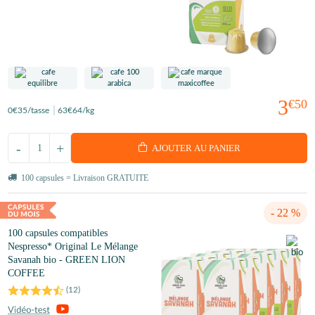
3
€50
0
€35
/tasse
63
€64
/kg
-
+
AJOUTER AU PANIER
100 capsules = Livraison GRATUITE
- 22 %
100 capsules compatibles
Nespresso* Original Le Mélange
Savanah bio - GREEN LION
COFFEE
(
12
)