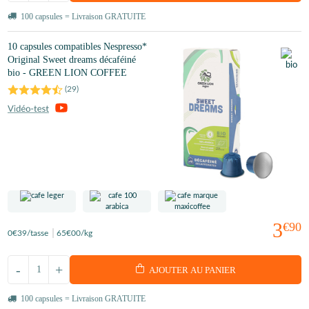
100 capsules = Livraison GRATUITE
10 capsules compatibles Nespresso*
Original Sweet dreams décaféiné
bio - GREEN LION COFFEE
(
29
)
3
€90
0
€39
/tasse
65
€00
/kg
-
+
AJOUTER AU PANIER
100 capsules = Livraison GRATUITE