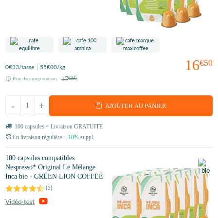
16
€50
0
€33
/tasse
55
€00
/kg
17
€50
Prix de comparaison :
-
+
AJOUTER AU PANIER
100 capsules = Livraison GRATUITE
En livraison régulière :
-10%
suppl.
100 capsules compatibles
Nespresso* Original Le Mélange
Inca bio - GREEN LION COFFEE
(
5
)