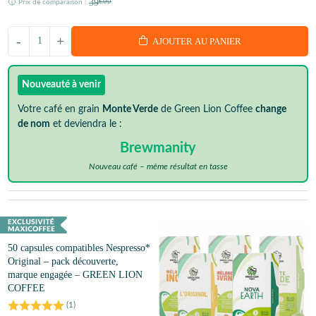
39
€00
Prix de comparaison :
-
+
AJOUTER AU PANIER
Nouveauté à venir
Votre café en grain
Monte Verde
de Green Lion Coffee
change
de nom
et deviendra le :
Brewmanity
Nouveau café – même résultat en tasse
50 capsules compatibles Nespresso*
Original – pack découverte,
marque engagée – GREEN LION
COFFEE
(
1
)