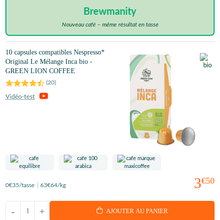
Brewmanity
Nouveau café – même résultat en tasse
10 capsules compatibles Nespresso*
Original Le Mélange Inca bio -
GREEN LION COFFEE
(
20
)
3
€50
0
€35
/tasse
63
€64
/kg
-
+
AJOUTER AU PANIER