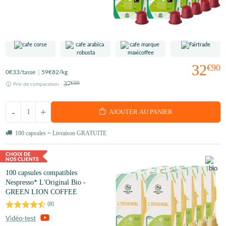
32
€90
0
€33
/tasse
59
€82
/kg
37
€00
Prix de comparaison :
-
+
AJOUTER AU PANIER
100 capsules = Livraison GRATUITE
100 capsules compatibles
Nespresso* L'Original Bio -
GREEN LION COFFEE
(
8
)