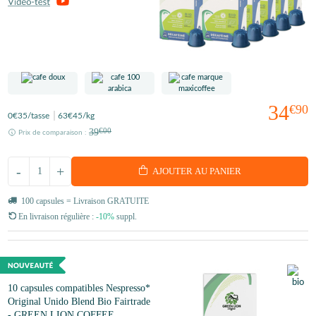
34
€90
0
€35
/tasse
63
€45
/kg
39
€00
Prix de comparaison :
-
+
AJOUTER AU PANIER
100 capsules = Livraison GRATUITE
En livraison régulière :
-10%
suppl.
10 capsules compatibles Nespresso*
Original Unido Blend Bio Fairtrade
- GREEN LION COFFEE