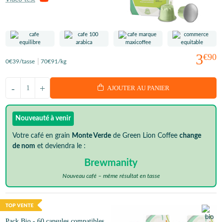
3
€90
0
€39
/tasse
70
€91
/kg
-
+
AJOUTER AU PANIER
Nouveauté à venir
Votre café en grain
Monte Verde
de Green Lion Coffee
change
de nom
et deviendra le :
Brewmanity
Nouveau café – même résultat en tasse
Pack Bio - 60 capsules compatibles