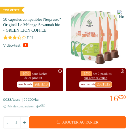
50 capsules compatibles Nespresso*
Original Le Mélange Savannah bio
- GREEN LION COFFEE
(
11
)
-10%
-15%
pour l'achat
dès 2 produits
de ce produit
sur cette sélection
26ETE10
26ETE15
avec le code
avec le code
16
€50
0
€33
/tasse
55
€00
/kg
17
€50
Prix de comparaison :
-
+
AJOUTER AU PANIER