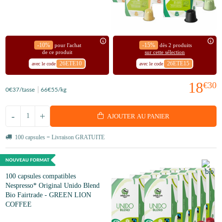
-10%
-15%
pour l'achat
dès 2 produits
de ce produit
sur cette sélection
26ETE10
26ETE15
avec le code
avec le code
18
€30
0
€37
/tasse
66
€55
/kg
-
+
AJOUTER AU PANIER
100 capsules = Livraison GRATUITE
100 capsules compatibles
Nespresso* Original Unido Blend
Bio Fairtrade - GREEN LION
COFFEE