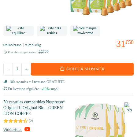
31
€50
0
€32
/tasse
52
€50
/kg
35
€00
Prix de comparaison :
-
+
AJOUTER AU PANIER
100 capsules = Livraison GRATUITE
En livraison régulière :
-10%
suppl.
50 capsules compatibles Nespresso*
Original L'Original Bio - GREEN
LION COFFEE
(
9
)