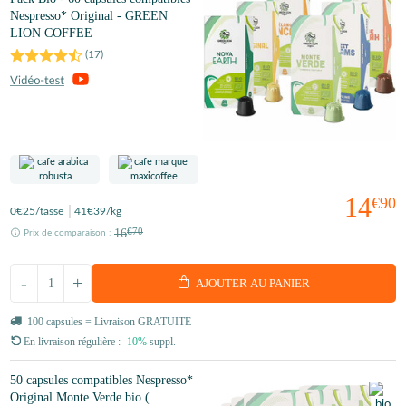
Nespresso* Original - GREEN
LION COFFEE
(
17
)
14
€90
0
€25
/tasse
41
€39
/kg
16
€70
Prix de comparaison :
-
+
AJOUTER AU PANIER
100 capsules = Livraison GRATUITE
En livraison régulière :
-10%
suppl.
50 capsules compatibles Nespresso*
Original Monte Verde bio (