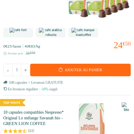
24
€50
0
€25
/tasse
40
€83
/kg
31
€50
Ancien prix :
-
+
AJOUTER AU PANIER
100 capsules = Livraison GRATUITE
En livraison régulière :
-10%
suppl.
10 capsules compatibles Nespresso*
Original Le mélange Savanah bio -
GREEN LION COFFEE
(
22
)