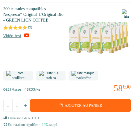
200 capsules compatibles
Nespresso* Original L'Original Bio
- GREEN LION COFFEE
(
2
)
58
€00
0
€29
/tasse
48
€33
/kg
-
+
AJOUTER AU PANIER
Livraison GRATUITE
En livraison régulière :
-10%
suppl.