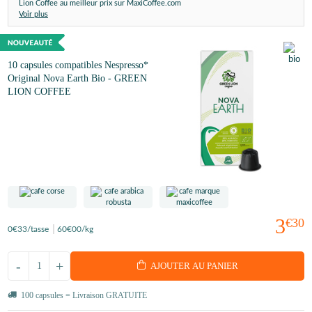
Lion Coffee au meilleur prix sur MaxiCoffee.com
Voir plus
10 capsules compatibles Nespresso*
Original Nova Earth Bio - GREEN
LION COFFEE
3
€30
0
€33
/tasse
60
€00
/kg
-
+
AJOUTER AU PANIER
100 capsules = Livraison GRATUITE