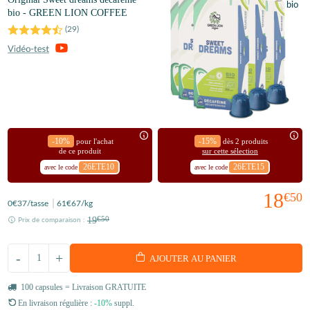
bio - GREEN LION COFFEE
(
29
)
-10%
-15%
pour l'achat
dès 2 produits
de ce produit
sur cette sélection
26ETE10
26ETE15
avec le code
avec le code
18
€50
0
€37
/tasse
61
€67
/kg
19
€50
Prix de comparaison :
-
+
AJOUTER AU PANIER
100 capsules = Livraison GRATUITE
En livraison régulière :
-10%
suppl.