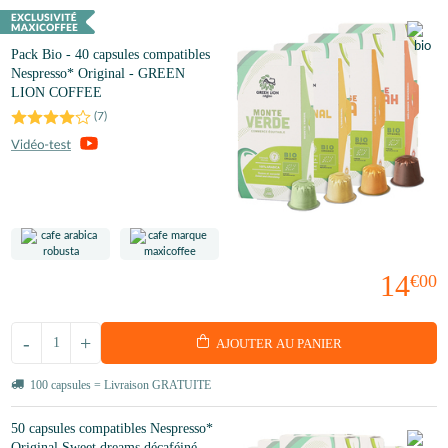
Pack Bio - 40 capsules compatibles
Nespresso* Original - GREEN
LION COFFEE
(
7
)
14
€00
-
+
AJOUTER AU PANIER
100 capsules = Livraison GRATUITE
50 capsules compatibles Nespresso*
Original Sweet dreams décaféiné