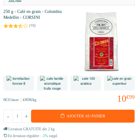
250 g - Café en grain - Colombia
Medellin - CORSINI
(
10
)
10
€99
0
€31
/tasse
43
€96
/kg
-
+
AJOUTER AU PANIER
Livraison GRATUITE dès 2 kg
En livraison régulière :
-5%
suppl.