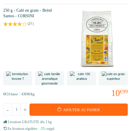
250 g - Café en grain - Brésil
Santos - CORSINI
(
21
)
10
€99
0
€31
/tasse
43
€96
/kg
-
+
AJOUTER AU PANIER
Livraison GRATUITE dès 2 kg
En livraison régulière :
-5%
suppl.