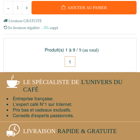
-
+
AJOUTER AU PANIER
Livraison GRATUITE
En livraison régulière :
-5%
suppl.
Produit(s)
1
à
9
/
9
(au total)
1
LE SPÉCIALISTE DE
L'UNIVERS DU
CAFÉ
Entreprise française.
L'expert café N°1 sur Internet.
Prix bas et cadeaux exclusifs.
Conseils d'experts passionnés.
LIVRAISON
RAPIDE & GRATUITE