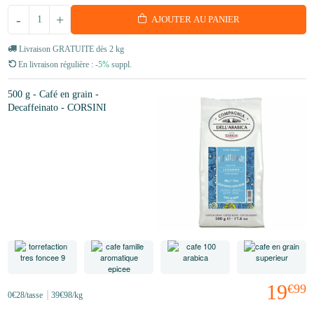
-
+
AJOUTER AU PANIER
Livraison GRATUITE dès 2 kg
En livraison régulière :
-5%
suppl.
500 g - Café en grain -
Decaffeinato - CORSINI
19
€99
0
€28
/tasse
39
€98
/kg