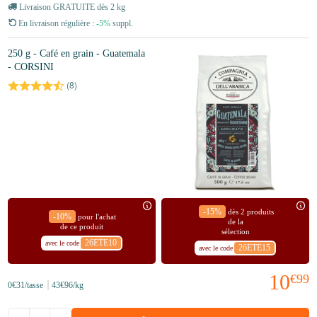
Livraison GRATUITE dès 2 kg
En livraison régulière :
-5%
suppl.
250 g - Café en grain - Guatemala
- CORSINI
(
8
)
-15%
dès 2 produits
-10%
pour l'achat
de la
de ce produit
sélection
26ETE10
avec le code
26ETE15
avec le code
10
€99
0
€31
/tasse
43
€96
/kg