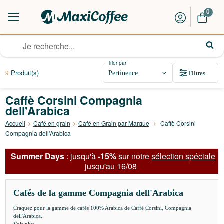
0
Trier par
Produit(s)
Filtres
9
Caffè Corsini Compagnia
dell'Arabica
Accueil
Café en grain
Café en Grain par Marque
Caffè Corsini
Compagnia dell'Arabica
Summer Days
: jusqu'à
-15%
sur notre
sélection spéciale
jusqu'au 16/08
Cafés de la gamme Compagnia dell'Arabica
Craquez pour la gamme de cafés 100% Arabica de Caffè Corsini, Compagnia
dell'Arabica.
Voir plus