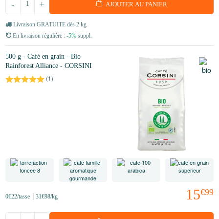
-
+
AJOUTER AU PANIER
Livraison GRATUITE dès 2 kg
En livraison régulière :
-5%
suppl.
500 g - Café en grain - Bio
Rainforest Alliance - CORSINI
(
1
)
15
€99
0
€22
/tasse
31
€98
/kg