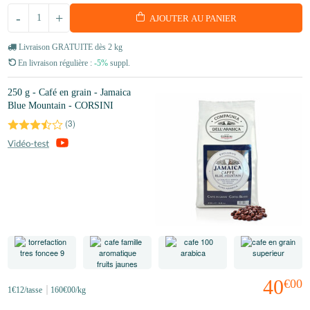
-
+
AJOUTER AU PANIER
Livraison GRATUITE dès 2 kg
En livraison régulière :
-5%
suppl.
250 g - Café en grain - Jamaica
Blue Mountain - CORSINI
(
3
)
40
€00
1
€12
/tasse
160
€00
/kg