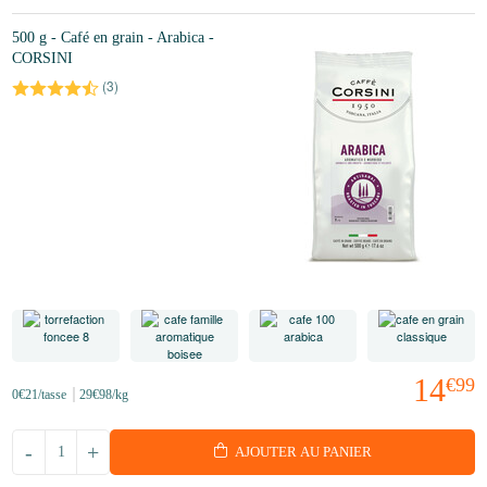
500 g - Café en grain - Arabica -
CORSINI
(
3
)
14
€99
0
€21
/tasse
29
€98
/kg
-
+
AJOUTER AU PANIER