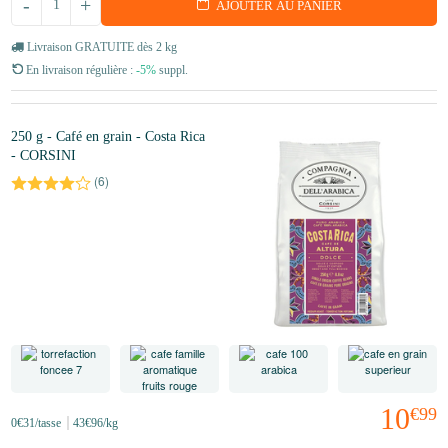
-
+
AJOUTER AU PANIER
Livraison GRATUITE dès 2 kg
En livraison régulière :
-5%
suppl.
250 g - Café en grain - Costa Rica
- CORSINI
(
6
)
10
€99
0
€31
/tasse
43
€96
/kg