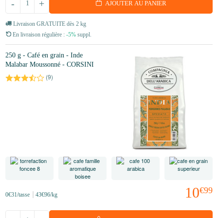
-
+
AJOUTER AU PANIER
Livraison GRATUITE dès 2 kg
En livraison régulière :
-5%
suppl.
250 g - Café en grain - Inde
Malabar Moussonné - CORSINI
(
9
)
10
€99
0
€31
/tasse
43
€96
/kg