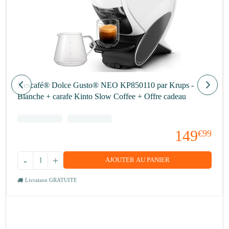
Nescafé® Dolce Gusto® NEO KP850110 par Krups -
Blanche + carafe Kinto Slow Coffee + Offre cadeau
149
€99
-
+
AJOUTER AU PANIER
Livraison GRATUITE