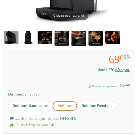
Cliquez pour agrandir
69
€99
d'éco-part.
dont 1.37€
84
€99
Prix de comparaison :
Disponible neuf en :
Sublime blanc satiné
Sublime Premium
Sublime
Livraison Chronopost Express OFFERTE
En stock Expédié sous 24H