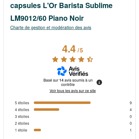
capsules L'Or Barista Sublime
LM9012/60 Piano Noir
Charte de gestion et modération des avis
4.4
/
5
Basé sur
14
avis soumis à un
contrôle
Voir tous les avis sur ce site
5
étoiles
9
4
étoiles
4
3
étoiles
0
2
étoiles
0
1
étoile
1