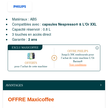
Matériaux : ABS
Compatibles avec :
capsules Nespresso® & L'Or XXL
Capacité réservoir : 0.8 L
3 touches en accès direct
Garantie :
2 ans
EXCLU MAXICOFFEE
OFFRE PHILIPS
Jusqu'à 30€ remboursés
pour
l’achat de votre machine L’Or
Barista®
OFFERTS
Voir conditions
pour l’achat de cette machine
AVANTAGES
OFFRE Maxicoffee