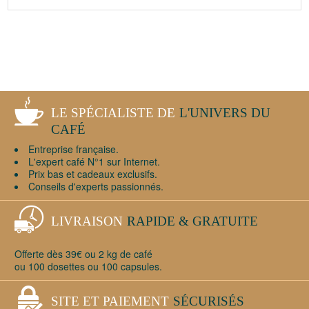
LE SPÉCIALISTE DE
L'UNIVERS DU
CAFÉ
Entreprise française.
L'expert café N°1 sur Internet.
Prix bas et cadeaux exclusifs.
Conseils d'experts passionnés.
LIVRAISON
RAPIDE & GRATUITE
Offerte dès 39€ ou 2 kg de café
ou 100 dosettes ou 100 capsules.
SITE ET PAIEMENT
SÉCURISÉS