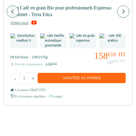
6 kg Café en grain Bio pour professionnels Expresso
Gourmet - Terra Etica
158
€10
HT
0
€18
/tasse
26
€35
/kg
€80
TTC
166
170
€05
Prix de comparaison :
-
+
AJOUTER AU PANIER
Livraison GRATUITE
En livraison régulière :
-5%
suppl.