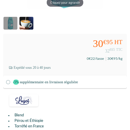
Cliquez pour agrandir
30
€95
HT
€65
TTC
32
0
€22
/tasse
30
€95
/kg
Expédié sous 20 à 40 jours
supplémentaire en livraison régulière
-5%
Blend
Pérou et Éthiopie
Torréfié en France