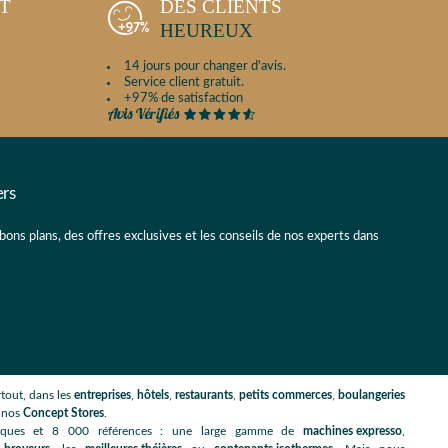
NT
DES CLIENTS
HEUREUX
14 jours pour changer d'avis.
Service client gratuit.
+97% de satisfaction
ers
 bons plans, des offres exclusives et les conseils de nos experts dans
tout, dans les
entreprises
,
hôtels
,
restaurants
,
petits commerces
,
boulangeries
s nos
Concept Stores
.
rques et 8 000 références : une large gamme de
machines expresso
,