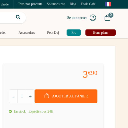
Tous nos produits
Solutions pro
Blog
École Café
 d'aide
0
Se connecter
etien
Accessoires
Petit Dej
Pro
Bons plans
3
€90
-
+
AJOUTER AU PANIER
En stock - Expédié sous 24H