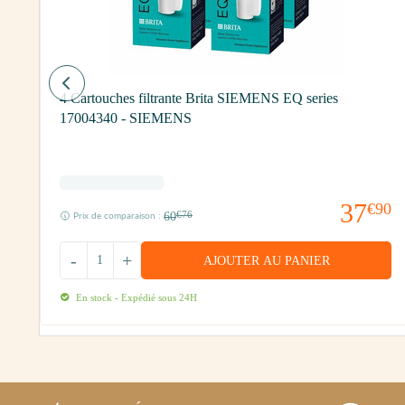
4 Cartouches filtrante Brita SIEMENS EQ series
17004340 - SIEMENS
70
37
€90
60
€76
Prix de comparaison :
-
+
AJOUTER AU PANIER
En stock - Expédié sous 24H