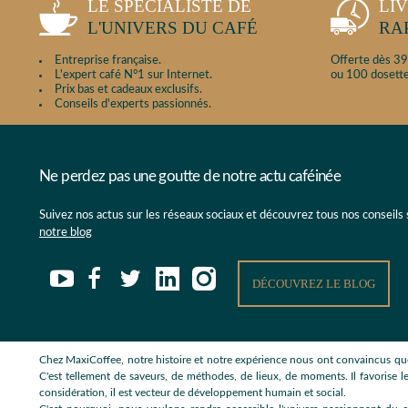
LE SPÉCIALISTE DE
LI
L'UNIVERS DU CAFÉ
RA
Entreprise française.
Offerte dès 39
L'expert café N°1 sur Internet.
ou 100 dosette
Prix bas et cadeaux exclusifs.
Conseils d'experts passionnés.
Ne perdez pas une goutte de notre actu caféinée
Suivez nos actus sur les réseaux sociaux et découvrez tous nos conseils
notre blog
DÉCOUVREZ LE BLOG
Chez MaxiCoffee, notre histoire et notre expérience nous ont convaincus que
C'est tellement de saveurs, de méthodes, de lieux, de moments. Il favorise le
considération, il est vecteur de développement humain et social.