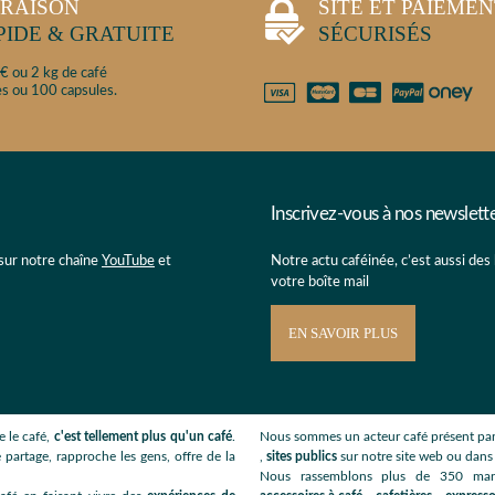
VRAISON
SITE ET PAIEME
PIDE & GRATUITE
SÉCURISÉS
€ ou 2 kg de café
s ou 100 capsules.
Inscrivez-vous à nos newslett
 sur notre chaîne
YouTube
et
Notre actu caféinée, c’est aussi des
votre boîte mail
EN SAVOIR PLUS
 le café,
c'est tellement plus qu'un café
.
Nous sommes un acteur café présent par
 partage, rapproche les gens, offre de la
,
sites publics
sur notre site web ou dan
Nous rassemblons plus de 350 ma