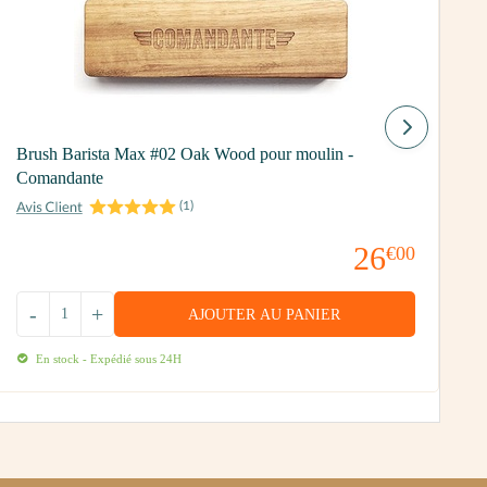
S
Brush Barista Max #02 Oak Wood pour moulin -
Comandante
(
1
)
26
€00
-
+
AJOUTER AU PANIER
En stock - Expédié sous 24H