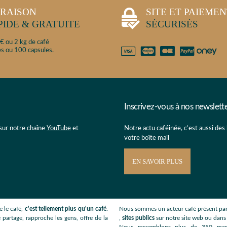
VRAISON
SITE ET PAIEME
PIDE & GRATUITE
SÉCURISÉS
€ ou 2 kg de café
s ou 100 capsules.
Inscrivez-vous à nos newslett
 sur notre chaîne
YouTube
et
Notre actu caféinée, c’est aussi des
votre boîte mail
EN SAVOIR PLUS
 le café,
c'est tellement plus qu'un café
.
Nous sommes un acteur café présent par
 partage, rapproche les gens, offre de la
,
sites publics
sur notre site web ou dan