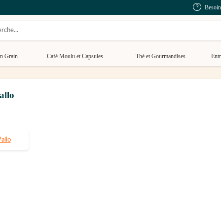
Besoin
n Grain
Café Moulu et Capsules
Thé et Gourmandises
Entr
allo
allo