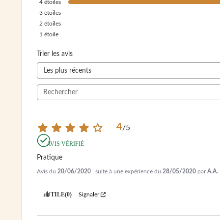
4
étoiles
3
étoiles
2
étoiles
1
étoile
Trier les avis
4
/
5
AVIS VÉRIFIÉ
Pratique
Avis du
20/06/2020
, suite à une expérience du
28/05/2020
par
A.A.
UTILE
(0)
Signaler