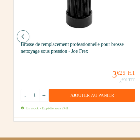
Brosse de remplacement professionnelle pour brosse
nettoyage sous pression - Joe Frex
90
3
€25
HT
€90
TTC
3
-
+
AJOUTER AU PANIER
En stock - Expédié sous 24H