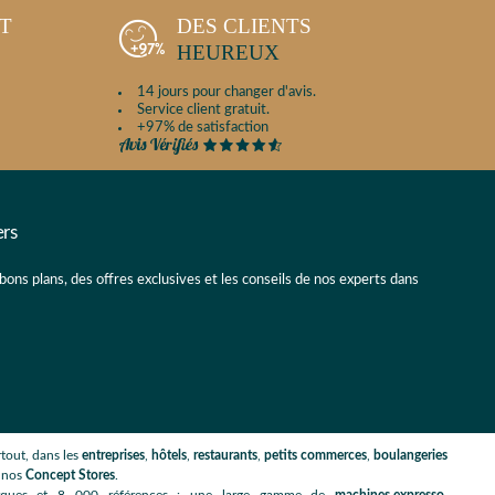
NT
DES CLIENTS
HEUREUX
14 jours pour changer d'avis.
Service client gratuit.
+97% de satisfaction
ers
 bons plans, des offres exclusives et les conseils de nos experts dans
tout, dans les
entreprises
,
hôtels
,
restaurants
,
petits commerces
,
boulangeries
s nos
Concept Stores
.