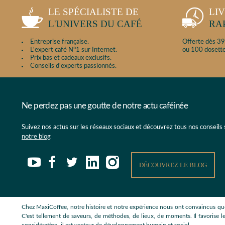
LE SPÉCIALISTE DE
LI
L'UNIVERS DU CAFÉ
RA
Entreprise française.
Offerte dès 39
L'expert café N°1 sur Internet.
ou 100 dosette
Prix bas et cadeaux exclusifs.
Conseils d'experts passionnés.
Ne perdez pas une goutte de notre actu caféinée
Suivez nos actus sur les réseaux sociaux et découvrez tous nos conseils
notre blog
DÉCOUVREZ LE BLOG
Chez MaxiCoffee, notre histoire et notre expérience nous ont convaincus que
C'est tellement de saveurs, de méthodes, de lieux, de moments. Il favorise le