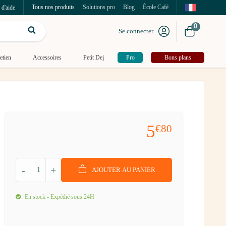
Tous nos produits
Solutions pro
Blog
École Café
 d'aide
0
Se connecter
etien
Accessoires
Petit Dej
Pro
Bons plans
5
€80
-
+
AJOUTER AU PANIER
En stock - Expédié sous 24H