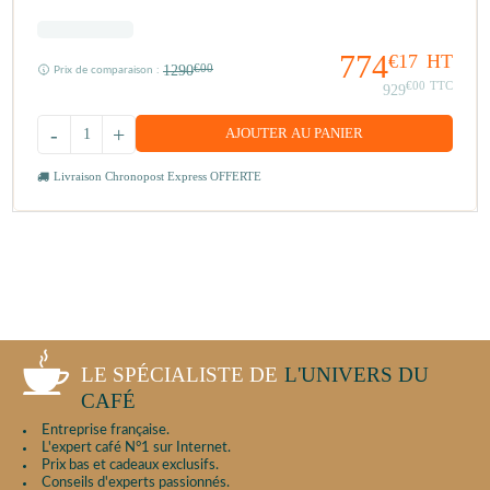
774
€17
HT
1290
€00
Prix de comparaison :
€00
TTC
929
-
+
AJOUTER AU PANIER
Livraison Chronopost Express OFFERTE
LE SPÉCIALISTE DE
L'UNIVERS DU
CAFÉ
Entreprise française.
L'expert café N°1 sur Internet.
Prix bas et cadeaux exclusifs.
Conseils d'experts passionnés.