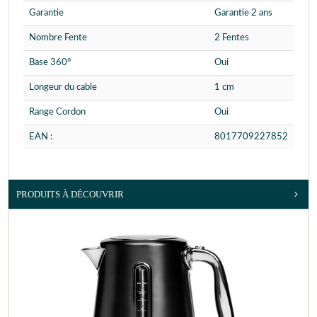
Garantie
Garantie 2 ans
Nombre Fente
2 Fentes
Base 360°
Oui
Longeur du cable
1 cm
Range Cordon
Oui
EAN :
8017709227852
PRODUITS À DÉCOUVRIR