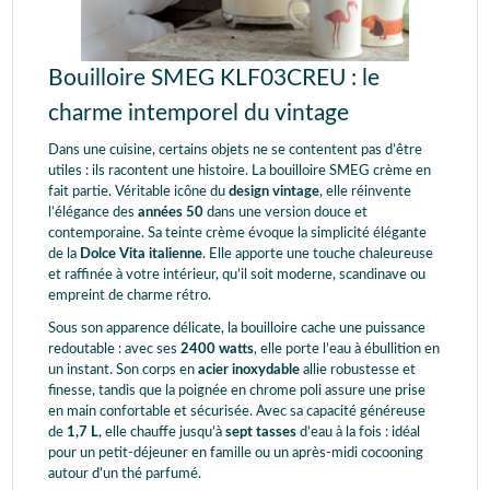
Bouilloire SMEG KLF03CREU : le
charme intemporel du vintage
Dans une cuisine, certains objets ne se contentent pas d’être
utiles : ils racontent une histoire. La bouilloire SMEG crème en
fait partie. Véritable icône du
design vintage
, elle réinvente
l’élégance des
années 50
dans une version douce et
contemporaine. Sa teinte crème évoque la simplicité élégante
de la
Dolce Vita italienne
. Elle apporte une touche chaleureuse
et raffinée à votre intérieur, qu’il soit moderne, scandinave ou
empreint de charme rétro.
Sous son apparence délicate, la bouilloire cache une puissance
redoutable : avec ses
2400 watts
, elle porte l’eau à ébullition en
un instant. Son corps en
acier inoxydable
allie robustesse et
finesse, tandis que la poignée en chrome poli assure une prise
en main confortable et sécurisée. Avec sa capacité généreuse
de
1,7 L
, elle chauffe jusqu’à
sept tasses
d’eau à la fois : idéal
pour un petit-déjeuner en famille ou un après-midi cocooning
autour d’un thé parfumé.