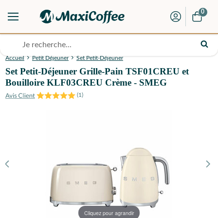
0
Accueil
Petit Déjeuner
Set Petit-Déjeuner
Set Petit-Déjeuner Grille-Pain TSF01CREU et
Bouilloire KLF03CREU Crème - SMEG
(
1
)
Cliquez pour agrandir