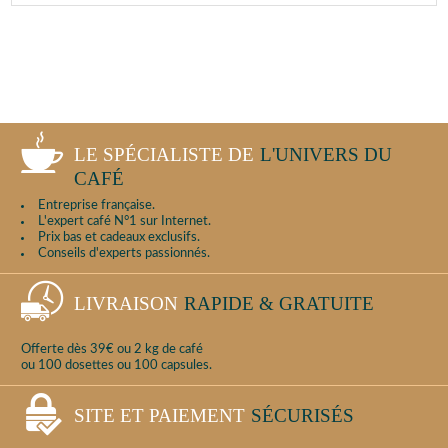
LE SPÉCIALISTE DE
L'UNIVERS DU
CAFÉ
Entreprise française.
L'expert café N°1 sur Internet.
Prix bas et cadeaux exclusifs.
Conseils d'experts passionnés.
LIVRAISON
RAPIDE & GRATUITE
Offerte dès 39€ ou 2 kg de café
ou 100 dosettes ou 100 capsules.
SITE ET PAIEMENT
SÉCURISÉS