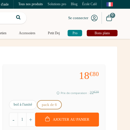
Tous nos produits
Solutions pro
Blog
École Café
 d'aide
0
Se connecter
etien
Accessoires
Petit Dej
Pro
Bons plans
18
€80
22
€20
Prix de comparaison :
bol à l'unité
pack de 6
-
+
AJOUTER AU PANIER