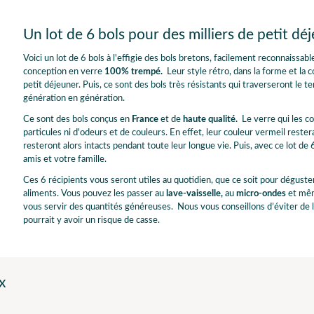
Un lot de 6 bols pour des milliers de petit d
Voici un lot de 6 bols à l'effigie des bols bretons, facilement reconnaissabl
conception en verre
100% trempé.
Leur style rétro, dans la forme et la c
petit déjeuner. Puis, ce sont des bols très résistants qui traverseront l
génération en génération.
Ce sont des bols conçus en
F
rance
et de
haute qualité.
Le verre qui les co
particules ni d'odeurs et de couleurs. En effet, leur couleur vermeil restera
resteront alors intacts pendant toute leur longue vie.
Puis, avec ce lot de 
amis et votre famille.
Ces 6 récipients vous seront utiles au quotidien, que ce soit pour déguste
aliments. Vous pouvez les passer au
lave-vaisselle,
au
micro-ondes
et mê
vous servir des quantités généreuses. Nous vous conseillons d’éviter de 
pourrait y avoir un risque de casse.
x