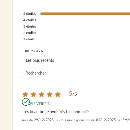
5
étoiles
4
étoiles
3
étoiles
2
étoiles
1
étoile
Trier les avis
5
/
5
AVIS VÉRIFIÉ
Très beau bol, Envoi très bien emballé.
Avis du
29/12/2025
, suite à une expérience du
01/12/2025
par
Stép