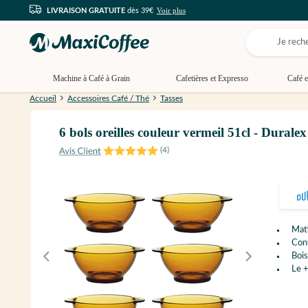
Voir plus
LIVRAISON GRATUITE
dès 39€
Machine à Café à Grain
Cafetières et Expresso
Café e
Accueil
Accessoires Café / Thé
Tasses
6 bols oreilles couleur vermeil 51cl - Duralex
(
4
)
Mati
Con
Bois
Le +