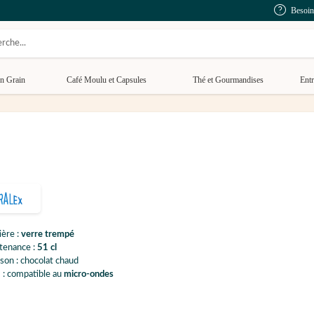
Besoin
n Grain
Café Moulu et Capsules
Thé et Gourmandises
Entr
ère :
verre trempé
tenance :
51 cl
son : chocolat chaud
 : compatible au
micro-ondes