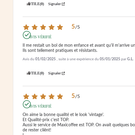
UTILE
(0)
Signaler
5
/
5
AVIS VÉRIFIÉ
Il me restait un bol de mon enfance et avant qu'il m'arrive u
Ils sont tellement pratiques et résistants.
Avis du
01/02/2025
, suite à une expérience du
05/01/2025
par
G.L.
UTILE
(0)
Signaler
5
/
5
AVIS VÉRIFIÉ
On aime la bonne qualité et le look 'vintage'.

Et Qualité-prix c'est TOP. 

Aussi le service de Maxicoffee est TOP. On avait quelques bo
de rester cliënt!
