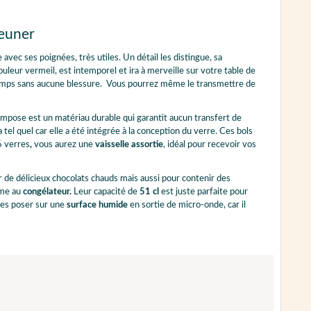
éjeuner
e avec ses poignées, très utiles. Un détail les distingue, sa
ouleur vermeil, est intemporel et ira à merveille sur votre table de
e temps sans aucune blessure. Vous pourrez même le transmettre de
mpose est un matériau durable qui garantit aucun transfert de
 tel quel car elle a été intégrée à la conception du verre. Ces bols
6 verres
,
vous aurez une
vaisselle assortie
, idéal pour recevoir vos
r de délicieux chocolats chauds mais aussi pour contenir des
me au
congélateur.
Leur capacité de
51 cl
est juste parfaite pour
les poser sur une
surface humide
en sortie de micro-onde, car il