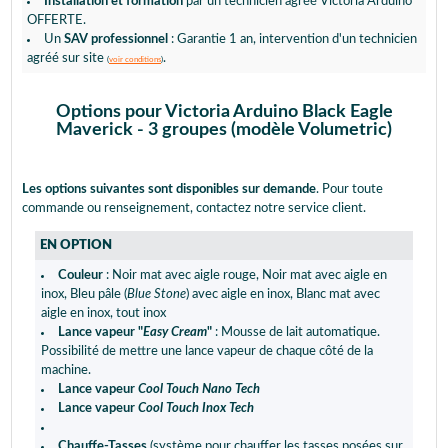
Installation et formation
par un technicien agréé Victoria Arduino
OFFERTE.
Un
SAV professionnel
: Garantie 1 an, intervention d'un technicien
agréé sur site
.
(
voir conditions
)
Options pour Victoria Arduino Black Eagle
Maverick - 3 groupes (modèle Volumetric)
Les options suivantes sont disponibles sur demande
. Pour toute
commande ou renseignement, contactez notre service client.
EN OPTION
Couleur
: Noir mat avec aigle rouge, Noir mat avec aigle en
inox, Bleu pâle (
Blue Stone
) avec aigle en inox, Blanc mat avec
aigle en inox, tout inox
Lance vapeur "
Easy Cream
"
: Mousse de lait automatique.
Possibilité de mettre une lance vapeur de chaque côté de la
machine.
Lance vapeur
Cool Touch Nano Tech
Lance vapeur
Cool Touch Inox Tech
Chauffe-Tasses
(système pour chauffer les tasses posées sur