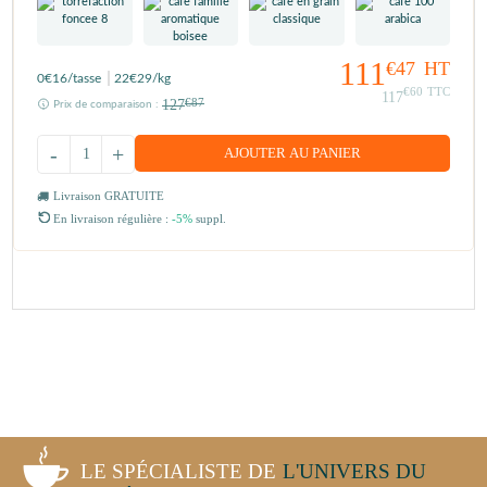
111
€47
HT
0
€16
/tasse
22
€29
/kg
€60
TTC
117
127
€87
Prix de comparaison :
-
+
AJOUTER AU PANIER
Livraison GRATUITE
En livraison régulière :
-5%
suppl.
LE SPÉCIALISTE DE
L'UNIVERS DU