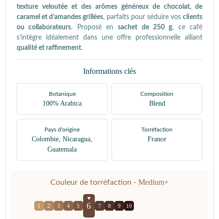
texture veloutée et des arômes généreux de chocolat, de
caramel et d’amandes grillées
, parfaits pour séduire vos
clients
ou collaborateurs
. Proposé en
sachet de 250 g
, ce café
s'intègre idéalement dans une offre professionnelle alliant
qualité et raffinement
.
Informations clés
Botanique
Composition
100% Arabica
Blend
Pays d'origine
Torréfaction
Colombie, Nicaragua,
France
Guatemala
Medium+
Couleur de torréfaction -
6
1
2
3
4
5
7
8
9
10