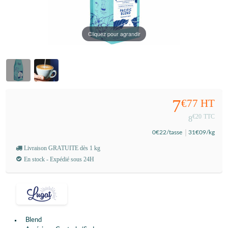
Cliquez pour agrandir
7
€77
HT
€20
TTC
8
0
€22
/tasse
31
€09
/kg
Livraison GRATUITE dès 1 kg
En stock - Expédié sous 24H
Blend