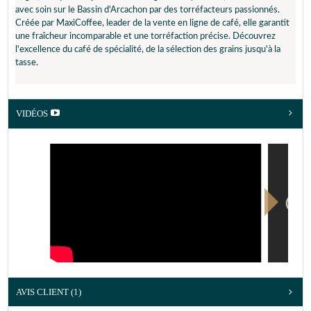
avec soin sur le Bassin d'Arcachon par des torréfacteurs passionnés.
Americano
Position 2 à 4
3/5
Créée par MaxiCoffee, leader de la vente en ligne de café, elle garantit
(~120ml)
une fraîcheur incomparable et une torréfaction précise. Découvrez
LE PETIT + :
En espresso avec une intensité 5 pour plus de texture
l'excellence du café de spécialité, de la sélection des grains jusqu'à la
et des notes citronées
tasse.
VIDÉOS
AVIS CLIENT
(1)