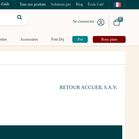
 d'aide
Tous nos produits
Solutions pro
Blog
École Café
0
Se connecter
etien
Accessoires
Petit Dej
Pro
Bons plans
RETOUR ACCUEIL S.A.V.