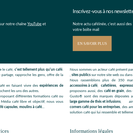
Inscrivez-vous à nos newslett
 sur notre chaîne
YouTube
et
Notre actu caféinée, c’est aussi des
votre boîte mail
EN SAVOIR PLUS
 le café,
c'est tellement plus qu'un café
.
Nous sommes un acteur café présent par
 partage, rapproche les gens, offre de la
,
sites publics
sur notre site web ou dan
Nous rassemblons plus de 350 ma
afé en faisant vivre des
expériences de
accessoires à café
,
cafetières
,
expresso
ochent les uns des autres.
proposons aussi, des
café en grain
, des
roposant différentes formations café ou
Gusto® sont des marques déposées app
 Média café libre et objectif, nous vous
large gamme de thés et infusions
, ai
fé capsules
,
moulins à café
...
corners café pour les entreprises
, des am
solution café qui lui ressemble et telleme
ices
Informations légales