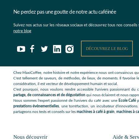
Ne perdez pas une goutte de notre actu caféinée
Suivez nos actus sur les réseaux sociaux et découvrez tous nos conseils
notre blog
DÉCOUVREZ LE BLOG
Chez MaxiCoffee, notre histoire et notre expérience nous ont convaincus que
C'est tellement de saveurs, de méthodes, de lieux, de moments. Il favorise le
considération, il est vecteur de développement humain et social.
C'est pourquoi, nous voulons rendre accessible l'univers passionnant du c
partage, de connaissances et de dégustation
qui nous éclairent et nous rappr
Nous sommes l'expert passionné de l'univers du café avec une
Ecole Café
p
prestations événementielles
, une torréfaction, un incubateur d'innovations.
partageons nos tests et conseils sur les
machines à café à grain
,
machines à ca
Nous découvrir
Aide & Serv