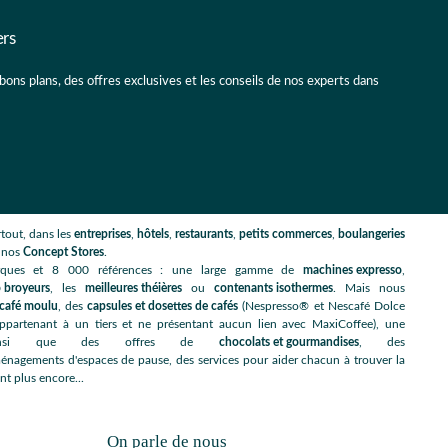
ers
 bons plans, des offres exclusives et les conseils de nos experts dans
tout, dans les
entreprises
,
hôtels
,
restaurants
,
petits commerces
,
boulangeries
s nos
Concept Stores
.
rques et 8 000 références : une large gamme de
machines expresso
,
 broyeurs
, les
meilleures théières
ou
contenants isothermes
. Mais nous
café moulu
, des
capsules et dosettes de cafés
(Nespresso® et Nescafé Dolce
artenant à un tiers et ne présentant aucun lien avec MaxiCoffee), une
nsi que des offres de
chocolats et gourmandises
, des
énagements d'espaces de pause, des services pour aider chacun à trouver la
nt plus encore...
On parle de nous