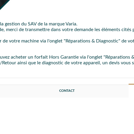
d'entretien
afin de nettoyer le groupe café, les filtres et porte-filt
la gestion du SAV de la marque Varia.
pide, merci de transmettre dans votre demande les éléments cité
PROC
ur de votre machine via l'onglet "Réparations & Diagnostic" de vo
ouvez acheter un forfait Hors Garantie via l'onglet "Réparations
er/Retour ainsi que le diagnostic de votre appareil, un devis vous
CONTACT