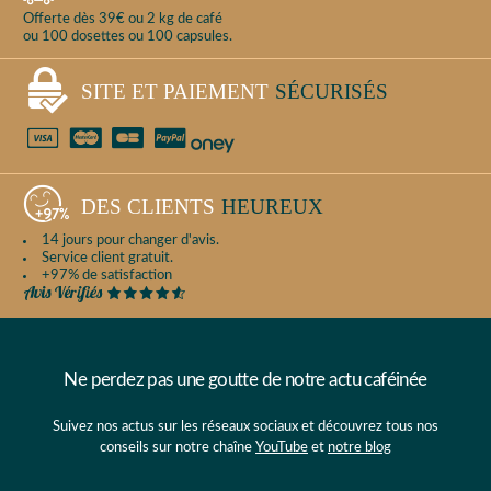
Offerte dès 39€ ou 2 kg de café
ou 100 dosettes ou 100 capsules.
SITE ET PAIEMENT
SÉCURISÉS
DES CLIENTS
HEUREUX
14 jours pour changer d'avis.
Service client gratuit.
+97% de satisfaction
Ne perdez pas une goutte de notre actu caféinée
Suivez nos actus sur les réseaux sociaux et découvrez tous nos
conseils sur notre chaîne
YouTube
et
notre blog