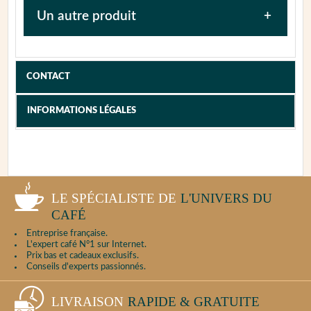
Un autre produit
Afin de faciliter la prise en charge de votre
appareil, nous vous invitons, dans un premier
CONTACT
temps, à tester l'appareil et essayer de
diagnostiquer la panne en vous reportant à la
notice afin de fournir le maximum d'informations
INFORMATIONS LÉGALES
au service après-vente.
Puis, procédez au nettoyage complet de
l'appareil.
LE SPÉCIALISTE DE
L'UNIVERS DU
PROCÉDURE DE CONTACT
CAFÉ
Entreprise française.
L'expert café N°1 sur Internet.
Prix bas et cadeaux exclusifs.
Conseils d'experts passionnés.
LIVRAISON
RAPIDE & GRATUITE