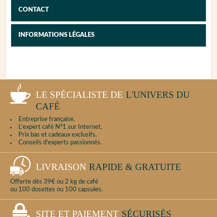
appareil, nous vous invitons, dans un premier
CONTACT
temps, à tester l'appareil et essayer de
diagnostiquer la panne en vous reportant à la
notice afin de fournir le maximum d'informations
INFORMATIONS LÉGALES
au service après-vente.
Puis, procédez au nettoyage complet de
l'appareil.
LE SPÉCIALISTE DE
L'UNIVERS DU
PROCÉDURE DE CONTACT
CAFÉ
Entreprise française.
L'expert café N°1 sur Internet.
Prix bas et cadeaux exclusifs.
Conseils d'experts passionnés.
LIVRAISON
RAPIDE & GRATUITE
Offerte dès 39€ ou 2 kg de café
ou 100 dosettes ou 100 capsules.
SITE ET PAIEMENT
SÉCURISÉS