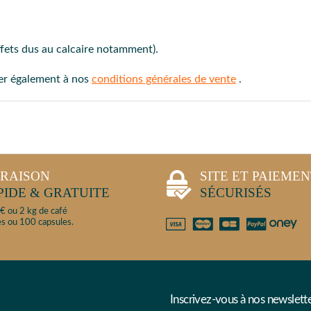
ffets dus au calcaire notamment).
ter également à nos
conditions générales de vente
.
VRAISON
SITE ET PAIEME
PIDE & GRATUITE
SÉCURISÉS
€ ou 2 kg de café
s ou 100 capsules.
Inscrivez-vous à nos newslett