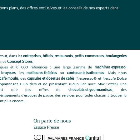
 bons plans, des offres exclusives et les conseils de nos experts dans
tout, dans les
entreprises
,
hôtels
,
restaurants
,
petits commerces
,
boulangeries
s nos
Concept Stores
.
rques et 8 000 références : une large gamme de
machines expresso
,
 broyeurs
, les
meilleures théières
ou
contenants isothermes
. Mais nous
café moulu
, des
capsules et dosettes de cafés
(Nespresso® et Nescafé Dolce
artenant à un tiers et ne présentant aucun lien avec MaxiCoffee), une
nsi que des offres de
chocolats et gourmandises
, des
énagements d'espaces de pause, des services pour aider chacun à trouver la
nt plus encore...
On parle de nous
Espace Presse