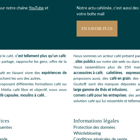
 sur notre chaîne
YouTube
et
Notre actu caféinée, c’est aussi des
votre boîte mail
EN SAVOIR PLUS
 le café,
c'est tellement plus qu'un café
.
Nous sommes un acteur café présent par
 partage, rapproche les gens, offre de la
,
sites publics
sur notre site web ou dan
Nous rassemblons plus de 350 ma
afé en faisant vivre des
expériences de
accessoires à café
,
cafetières
,
expresso
ochent les uns des autres.
proposons aussi, des
café en grain
, des
roposant différentes formations café ou
Gusto® sont des marques déposées app
 Média café libre et objectif, nous vous
large gamme de thés et infusions
, ai
fé capsules
,
moulins à café
...
corners café pour les entreprises
, des am
solution café qui lui ressemble et telleme
ices
Informations légales
quentes
Protection des données
Whistleblowing
ande
Conditions générales de vente