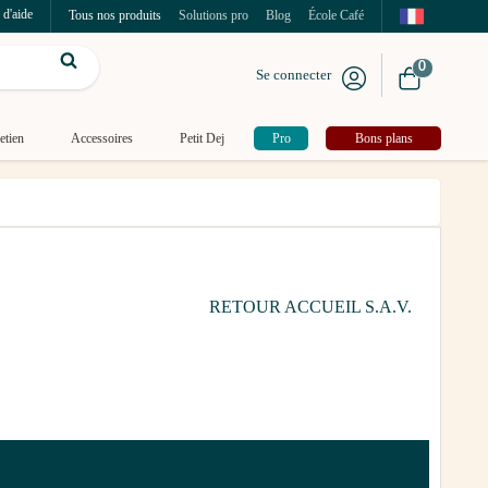
 d'aide
Tous nos produits
Solutions pro
Blog
École Café
0
Se connecter
etien
Accessoires
Petit Dej
Pro
Bons plans
RETOUR ACCUEIL S.A.V.