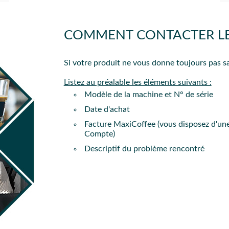
estes de mouture, nous vous conseillons d'utiliser un
produit com
COMMENT CONTACTER LE S
PROC
les-ci seront démontables plus aisément afin de procéder à un ne
Si votre produit ne vous donne toujours pas sa
PROC
Listez au préalable les éléments suivants :
Modèle de la machine et N° de série
Date d'achat
Facture MaxiCoffee (vous disposez d'une
Compte)
Descriptif du problème rencontré