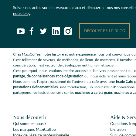
Suivez nos actus sur les réseaux sociaux et découvrez tous nos conseils
notre blog
DÉCOUVREZ LE BLOG
Chez MaxiCoffee, notre histoire et notre expérience nous ont convaincus que
C'est tellement de saveurs, de méthodes, de lieux, de moments. Il favorise le
considération, il est vecteur de développement humain et social.
C'est pourquoi, nous voulons rendre accessible l'univers passionnant du c
partage, de connaissances et de dégustation
qui nous éclairent et nous rappr
Nous sommes l'expert passionné de l'univers du café avec une
Ecole Café
p
prestations événementielles
, une torréfaction, un incubateur d'innovations.
partageons nos tests et conseils sur les
machines à café à grain
,
machines à ca
Nous découvrir
Aide & Serv
Qui sommes nous ?
Questions fré
Les marques MaxiCoffee
Livraison
Index de l'égalité professionnelle
Suivi de comm