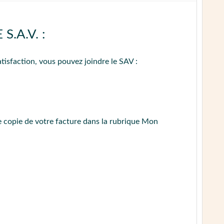
plet pour moulin
comme le Pully Grind Crystal, qui
.A.V. :
ÉDURE DE CONTACT
ttoyage plus profond.
tisfaction, vous pouvez joindre le SAV :
ÉDURE DE CONTACT
 copie de votre facture dans la rubrique Mon