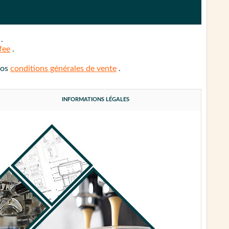
e
.
fee
.
nos
conditions générales de vente
.
INFORMATIONS LÉGALES