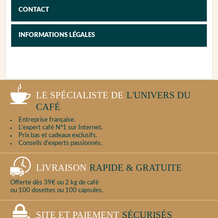
appareil, nous vous invitons, dans un premier
CONTACT
temps, à tester l'appareil et essayer de
diagnostiquer la panne en vous reportant à la
notice afin de fournir le maximum d'informations
INFORMATIONS LÉGALES
au service après-vente.
Puis, procédez au nettoyage complet de
l'appareil.
LE SPÉCIALISTE DE
L'UNIVERS DU
PROCÉDURE DE CONTACT
CAFÉ
Entreprise française.
L'expert café N°1 sur Internet.
Prix bas et cadeaux exclusifs.
Conseils d'experts passionnés.
LIVRAISON
RAPIDE & GRATUITE
Offerte dès 39€ ou 2 kg de café
ou 100 dosettes ou 100 capsules.
SITE ET PAIEMENT
SÉCURISÉS