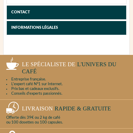
Afin de faciliter la prise en charge de votre
appareil, nous vous invitons, dans un premier
CONTACT
temps, à tester l'appareil et essayer de
diagnostiquer la panne en vous reportant à la
notice afin de fournir le maximum d'informations
INFORMATIONS LÉGALES
au service après-vente.
Puis, procédez au nettoyage complet de
l'appareil.
LE SPÉCIALISTE DE
L'UNIVERS DU
PROCÉDURE DE CONTACT
CAFÉ
Entreprise française.
L'expert café N°1 sur Internet.
Prix bas et cadeaux exclusifs.
Conseils d'experts passionnés.
LIVRAISON
RAPIDE & GRATUITE
Offerte dès 39€ ou 2 kg de café
ou 100 dosettes ou 100 capsules.