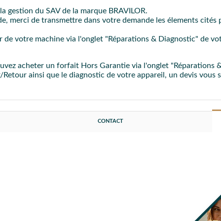
d'entretien
afin de nettoyer le groupe café, les filtres et porte-filt
 la gestion du SAV de la marque BRAVILOR.
pide, merci de transmettre dans votre demande les élements cité
ur de votre machine via l'onglet "Réparations & Diagnostic" de vo
PROC
ouvez acheter un forfait Hors Garantie via l'onglet "Réparations
er/Retour ainsi que le diagnostic de votre appareil, un devis vous
CONTACT