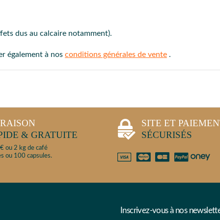
ffets dus au calcaire notamment).
ter également à nos
conditions générales de vente
.
VRAISON
SITE ET PAIEME
PIDE & GRATUITE
SÉCURISÉS
€ ou 2 kg de café
s ou 100 capsules.
Inscrivez-vous à nos newslett