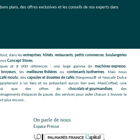
 bons plans, des offres exclusives et les conseils de nos experts dans
tout, dans les
entreprises
,
hôtels
,
restaurants
,
petits commerces
,
boulangeries
s nos
Concept Stores
.
rques et 8 000 références : une large gamme de
machines expresso
,
 broyeurs
, les
meilleures théières
ou
contenants isothermes
. Mais nous
café moulu
, des
capsules et dosettes de cafés
(Nespresso® et Nescafé Dolce
artenant à un tiers et ne présentant aucun lien avec MaxiCoffee), une
nsi que des offres de
chocolats et gourmandises
, des
énagements d'espaces de pause, des services pour aider chacun à trouver la
nt plus encore...
On parle de nous
Espace Presse