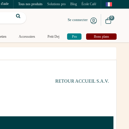
 d'aide
Tous nos produits
Solutions pro
Blog
École Café
0
Se connecter
etien
Accessoires
Petit Dej
Pro
Bons plans
RETOUR ACCUEIL S.A.V.