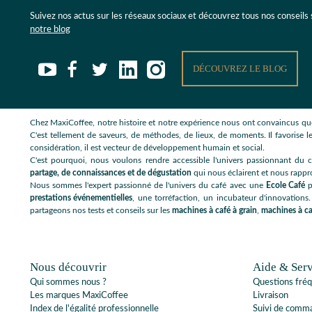
Suivez nos actus sur les réseaux sociaux et découvrez tous nos conseils
notre blog
DÉCOUVREZ LE BLOG
Chez MaxiCoffee, notre histoire et notre expérience nous ont convaincus que
C'est tellement de saveurs, de méthodes, de lieux, de moments. Il favorise le
considération, il est vecteur de développement humain et social.
C'est pourquoi, nous voulons rendre accessible l'univers passionnant du c
partage, de connaissances et de dégustation
qui nous éclairent et nous rappr
Nous sommes l'expert passionné de l'univers du café avec une
Ecole Café
p
prestations événementielles
, une torréfaction, un incubateur d'innovations.
partageons nos tests et conseils sur les
machines à café à grain
,
machines à ca
Nous découvrir
Aide & Serv
Qui sommes nous ?
Questions fré
Les marques MaxiCoffee
Livraison
Index de l'égalité professionnelle
Suivi de comm