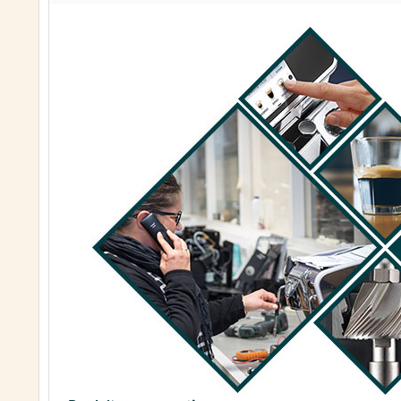
S'il s'agit d'une fuite au niveau du porte-filtre
les joints de groupe disponibles ici
.
Dans tous les cas, procédez à un détartrage comp
les graisses de café. Pour cela, utilisez un pro
détartrera les composants de votre machine.
Ne
Machines “Backflushable” (possédant une électro
S'il s'agit d'une fuite au niveau du porte-filtre
les joints de groupe disponibles ici
.
Dans tous les cas, munissez-vous d'un filtre ave
profondeur de votre groupe en respectant le cycle
Machines Non “Backflushable”
S'il s'agit d'une fuite au niveau du porte-filtre
les joints de groupe disponibles ici
.