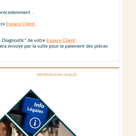
res.
s précédemment .
tre
Espace Client
.
ÉDURE DE CONTACT
 & Diagnostic" de votre
Espace Client
.
 sera envoyé par la suite pour le paiement des pièces
INFORMATIONS LÉGALES