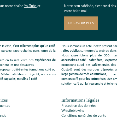
 sur notre chaîne
YouTube
et
Notre actu caféinée, c’est aussi des
votre boîte mail
EN SAVOIR PLUS
 le café,
c'est tellement plus qu'un café
.
Nous sommes un acteur café présent par
 partage, rapproche les gens, offre de la
,
sites publics
sur notre site web ou dan
Nous rassemblons plus de 350 ma
afé en faisant vivre des
expériences de
accessoires à café
,
cafetières
,
expresso
ochent les uns des autres.
proposons aussi, des
café en grain
, des
roposant différentes formations café ou
Gusto® sont des marques déposées app
 Média café libre et objectif, nous vous
large gamme de thés et infusions
, ai
fé capsules
,
moulins à café
...
corners café pour les entreprises
, des am
solution café qui lui ressemble et telleme
ices
Informations légales
quentes
Protection des données
Whistleblowing
ande
Conditions générales de vente