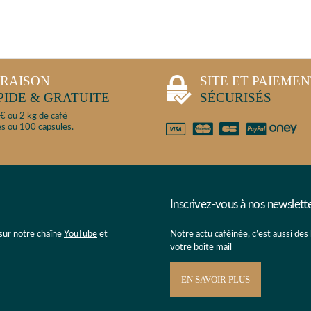
VRAISON
SITE ET PAIEME
PIDE & GRATUITE
SÉCURISÉS
€ ou 2 kg de café
s ou 100 capsules.
Inscrivez-vous à nos newslett
 sur notre chaîne
YouTube
et
Notre actu caféinée, c’est aussi des
votre boîte mail
EN SAVOIR PLUS