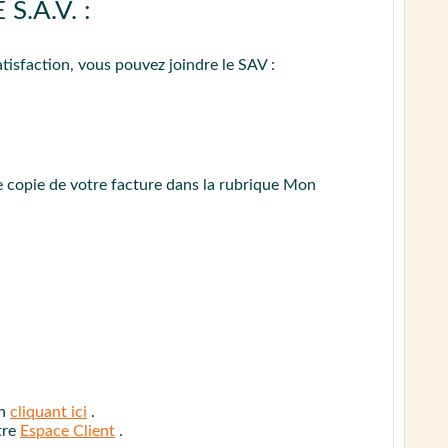
.A.V. :
ÉDURE DE CONTACT
tisfaction, vous pouvez joindre le SAV :
 copie de votre facture dans la rubrique Mon
en
cliquant ici
.
tre
Espace Client
.