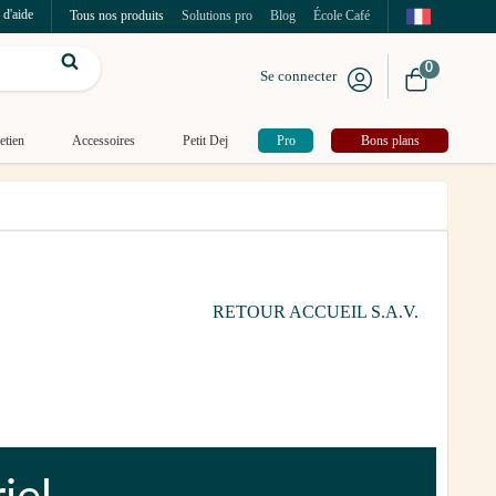
 d'aide
Tous nos produits
Solutions pro
Blog
École Café
0
Se connecter
etien
Accessoires
Petit Dej
Pro
Bons plans
RETOUR ACCUEIL S.A.V.