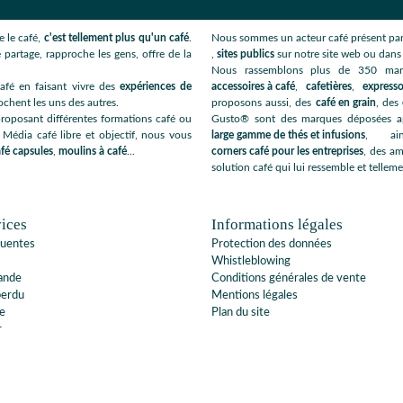
 le café,
c'est tellement plus qu'un café
.
Nous sommes un acteur café présent par
 partage, rapproche les gens, offre de la
,
sites publics
sur notre site web ou dan
Nous rassemblons plus de 350 ma
afé en faisant vivre des
expériences de
accessoires à café
,
cafetières
,
expresso
ochent les uns des autres.
proposons aussi, des
café en grain
, des
roposant différentes formations café ou
Gusto® sont des marques déposées app
 Média café libre et objectif, nous vous
large gamme de thés et infusions
, ai
fé capsules
,
moulins à café
...
corners café pour les entreprises
, des am
solution café qui lui ressemble et telleme
ices
Informations légales
quentes
Protection des données
Whistleblowing
ande
Conditions générales de vente
perdu
Mentions légales
e
Plan du site
r