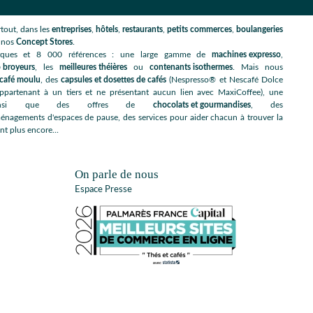
tout, dans les
entreprises
,
hôtels
,
restaurants
,
petits commerces
,
boulangeries
s nos
Concept Stores
.
rques et 8 000 références : une large gamme de
machines expresso
,
 broyeurs
, les
meilleures théières
ou
contenants isothermes
. Mais nous
café moulu
, des
capsules et dosettes de cafés
(Nespresso® et Nescafé Dolce
artenant à un tiers et ne présentant aucun lien avec MaxiCoffee), une
nsi que des offres de
chocolats et gourmandises
, des
énagements d'espaces de pause, des services pour aider chacun à trouver la
nt plus encore...
On parle de nous
Espace Presse