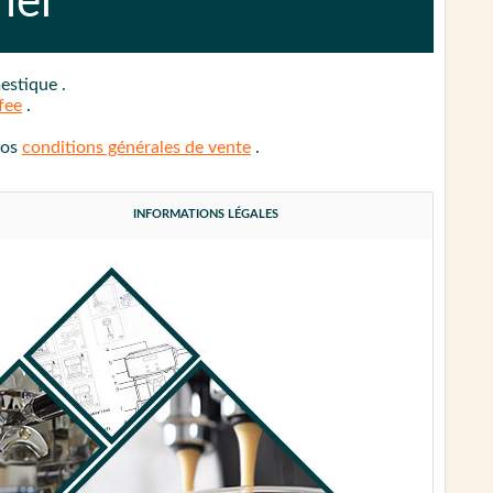
iel
mestique
.
fee
.
nos
conditions générales de vente
.
INFORMATIONS LÉGALES