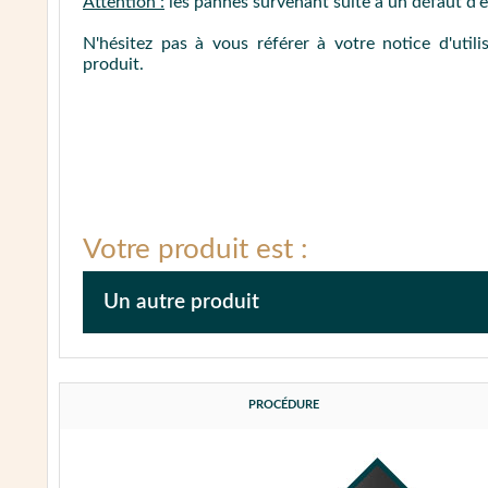
Attention :
les pannes survenant suite à un défaut d'e
N'hésitez pas à vous référer à votre notice d'util
produit.
Votre produit est :
Un autre produit
Afin de faciliter la prise en charge de votre appare
reportant à la notice afin de fournir le maximum d'
PROCÉDURE
Puis, procédez au nettoyage complet de l'appareil.