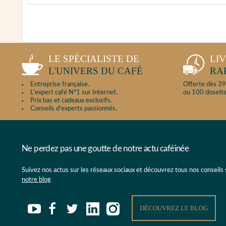
LE SPÉCIALISTE DE
LI
L'UNIVERS DU CAFÉ
RA
Entreprise française.
Offerte dès 39
L'expert café N°1 sur Internet.
ou 100 dosette
Prix bas et cadeaux exclusifs.
Conseils d'experts passionnés.
Ne perdez pas une goutte de notre actu caféinée
Suivez nos actus sur les réseaux sociaux et découvrez tous nos conseils
notre blog
DÉCOUVREZ LE BLOG