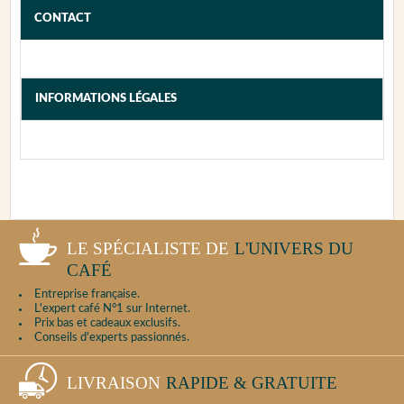
appareil, nous vous invitons, dans un premier
CONTACT
temps, à tester l'appareil et essayer de
diagnostiquer la panne en vous reportant à la
notice afin de fournir le maximum d'informations
au service après-vente.
INFORMATIONS LÉGALES
Puis, procédez au nettoyage complet de
l'appareil.
PROCÉDURE DE CONTACT
LE SPÉCIALISTE DE
L'UNIVERS DU
CAFÉ
Entreprise française.
L'expert café N°1 sur Internet.
Prix bas et cadeaux exclusifs.
Conseils d'experts passionnés.
LIVRAISON
RAPIDE & GRATUITE