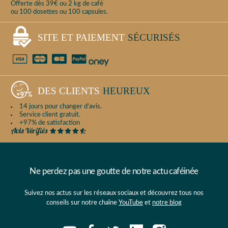
Offerte dès 39€ ou 2 kg de café
ou 100 dosettes ou 100 capsules.
SITE ET PAIEMENT
SÉCURISÉS
DES CLIENTS
HEUREUX
14 jours pour changer d'avis.
Service client gratuit.
+97% de satisfaction
Ne perdez pas une goutte de notre actu caféinée
Suivez nos actus sur les réseaux sociaux et découvrez tous nos
conseils sur notre chaîne
YouTube
et
notre blog