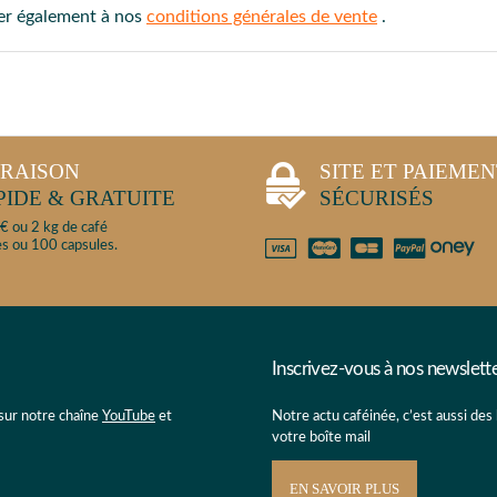
ter également à nos
conditions générales de vente
.
VRAISON
SITE ET PAIEME
PIDE & GRATUITE
SÉCURISÉS
€ ou 2 kg de café
s ou 100 capsules.
Inscrivez-vous à nos newslett
 sur notre chaîne
YouTube
et
Notre actu caféinée, c’est aussi des
votre boîte mail
EN SAVOIR PLUS