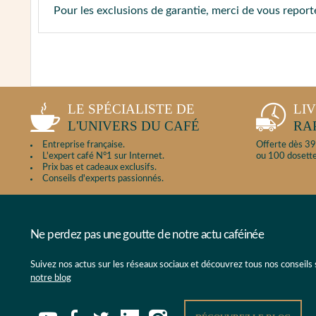
Pour les exclusions de garantie, merci de vous repor
LE SPÉCIALISTE DE
LI
L'UNIVERS DU CAFÉ
RA
Entreprise française.
Offerte dès 39
L'expert café N°1 sur Internet.
ou 100 dosette
Prix bas et cadeaux exclusifs.
Conseils d'experts passionnés.
Ne perdez pas une goutte de notre actu caféinée
Suivez nos actus sur les réseaux sociaux et découvrez tous nos conseils
notre blog