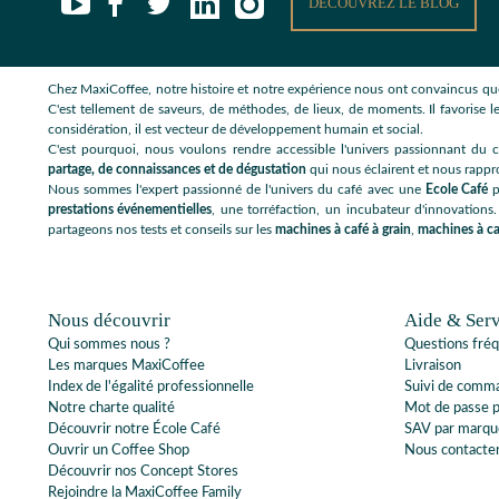
DÉCOUVREZ LE BLOG
Chez MaxiCoffee, notre histoire et notre expérience nous ont convaincus que
C'est tellement de saveurs, de méthodes, de lieux, de moments. Il favorise le
considération, il est vecteur de développement humain et social.
C'est pourquoi, nous voulons rendre accessible l'univers passionnant du c
partage, de connaissances et de dégustation
qui nous éclairent et nous rappr
Nous sommes l'expert passionné de l'univers du café avec une
Ecole Café
p
prestations événementielles
, une torréfaction, un incubateur d'innovations.
partageons nos tests et conseils sur les
machines à café à grain
,
machines à ca
Nous découvrir
Aide & Serv
Qui sommes nous ?
Questions fré
Les marques MaxiCoffee
Livraison
Index de l'égalité professionnelle
Suivi de comm
Notre charte qualité
Mot de passe 
Découvrir notre École Café
SAV par marqu
Ouvrir un Coffee Shop
Nous contacte
Découvrir nos Concept Stores
Rejoindre la MaxiCoffee Family