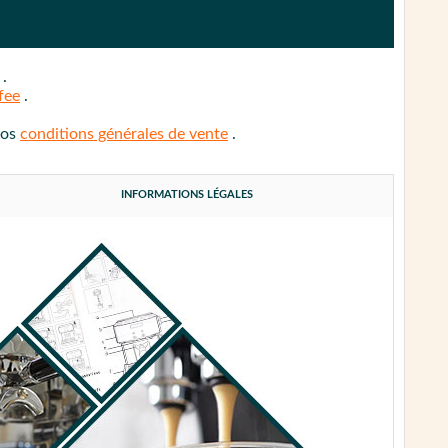
e
.
fee
.
nos
conditions générales de vente
.
INFORMATIONS LÉGALES