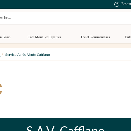
Besoin
n Grain
Café Moulu et Capsules
Thé et Gourmandises
Entr
l
Service Après-Vente Cafflano