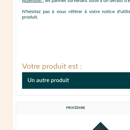
Attention :
les pannes survenant suite à un défaut d'e
N'hésitez pas à vous référer à votre notice d'util
produit.
Votre produit est :
Un autre produit
Afin de faciliter la prise en charge de votre appare
reportant à la notice afin de fournir le maximum d'
PROCÉDURE
Puis, procédez au nettoyage complet de l'appareil.