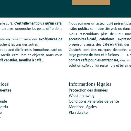
 le café,
c'est tellement plus qu'un café
.
Nous sommes un acteur café présent par
 partage, rapproche les gens, offre de la
,
sites publics
sur notre site web ou dan
Nous rassemblons plus de 350 ma
afé en faisant vivre des
expériences de
accessoires à café
,
cafetières
,
expresso
ochent les uns des autres.
proposons aussi, des
café en grain
, des
roposant différentes formations café ou
Gusto® sont des marques déposées app
 Média café libre et objectif, nous vous
large gamme de thés et infusions
, ai
fé capsules
,
moulins à café
...
corners café pour les entreprises
, des am
solution café qui lui ressemble et telleme
ices
Informations légales
quentes
Protection des données
Whistleblowing
ande
Conditions générales de vente
perdu
Mentions légales
e
Plan du site
r