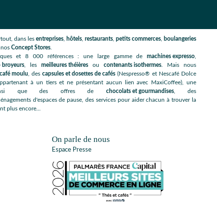
tout, dans les
entreprises
,
hôtels
,
restaurants
,
petits commerces
,
boulangeries
s nos
Concept Stores
.
rques et 8 000 références : une large gamme de
machines expresso
,
 broyeurs
, les
meilleures théières
ou
contenants isothermes
. Mais nous
café moulu
, des
capsules et dosettes de cafés
(Nespresso® et Nescafé Dolce
artenant à un tiers et ne présentant aucun lien avec MaxiCoffee), une
nsi que des offres de
chocolats et gourmandises
, des
énagements d'espaces de pause, des services pour aider chacun à trouver la
nt plus encore...
On parle de nous
Espace Presse