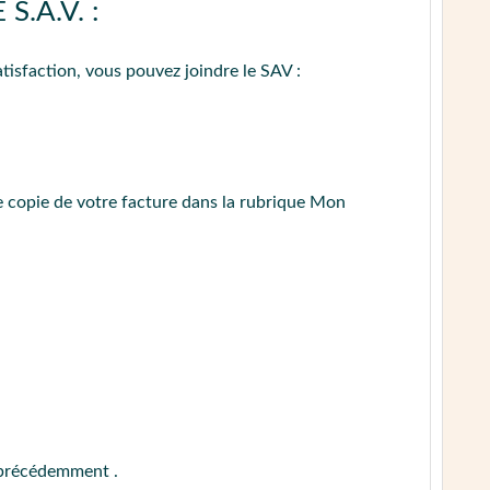
.A.V. :
ÉDURE DE CONTACT
tisfaction, vous pouvez joindre le SAV :
 copie de votre facture dans la rubrique Mon
s précédemment .