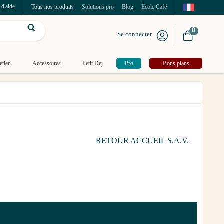
 d'aide
Tous nos produits
Solutions pro
Blog
École Café
0
Se connecter
etien
Accessoires
Petit Dej
Pro
Bons plans
RETOUR ACCUEIL S.A.V.