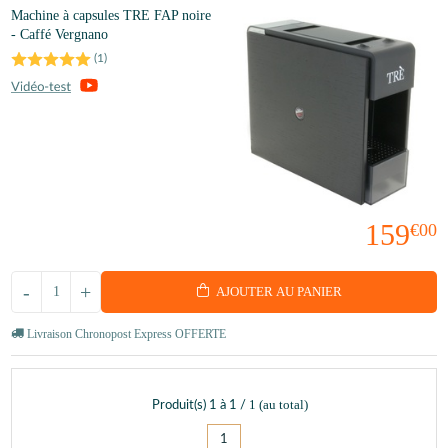
Machine à capsules TRE FAP noire
- Caffé Vergnano
(
1
)
159
€00
-
+
AJOUTER AU PANIER
Livraison Chronopost Express OFFERTE
1
(au total)
Produit(s)
1
à
1
/
1