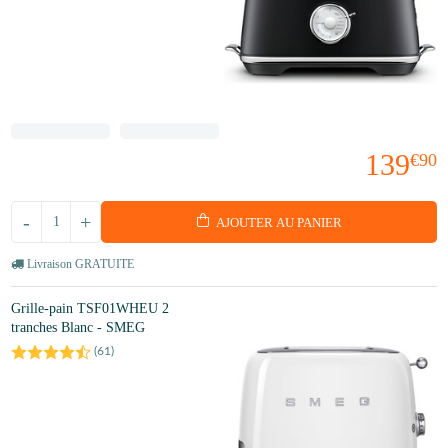
139
€90
-
+
AJOUTER AU PANIER
Livraison GRATUITE
Grille-pain TSF01WHEU 2
tranches Blanc - SMEG
(
61
)