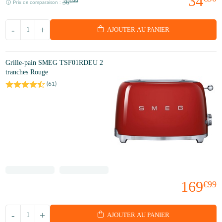
34
36
€99
Prix de comparaison :
-
+
AJOUTER AU PANIER
Grille-pain SMEG TSF01RDEU 2
tranches Rouge
(
61
)
169
€99
-
+
AJOUTER AU PANIER