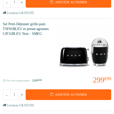
-
+
AJOUTER AU PANIER
Livraison GRATUITE
Set Petit-Déjeuner grille-pain
TSF01BLEU et presse-agrumes
CJF11BLEU Noir - SMEG
299
€99
339
€98
Prix de comparaison :
-
+
AJOUTER AU PANIER
Livraison GRATUITE