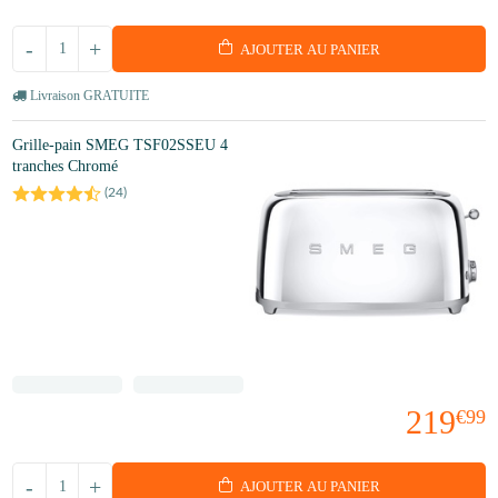
-
+
AJOUTER AU PANIER
Livraison GRATUITE
Grille-pain SMEG TSF02SSEU 4
tranches Chromé
(
24
)
219
€99
-
+
AJOUTER AU PANIER