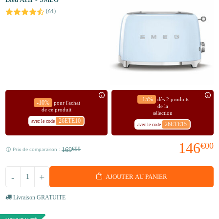
(
61
)
-15%
dès 2 produits
-10%
pour l'achat
de la
de ce produit
sélection
26ETE10
avec le code
26ETE15
avec le code
146
€00
169
€99
Prix de comparaison :
-
+
AJOUTER AU PANIER
Livraison GRATUITE