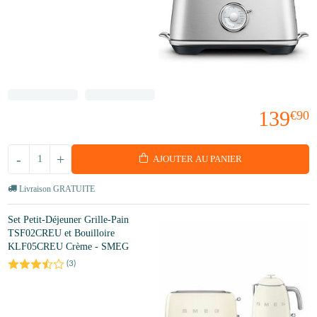
139
€90
-
+
AJOUTER AU PANIER
Livraison GRATUITE
Set Petit-Déjeuner Grille-Pain
TSF02CREU et Bouilloire
KLF05CREU Crème - SMEG
(
3
)