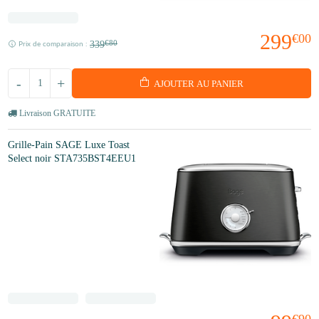
299
€00
339
€80
Prix de comparaison :
-
+
AJOUTER AU PANIER
Livraison GRATUITE
Grille-Pain SAGE Luxe Toast
Select noir STA735BST4EEU1