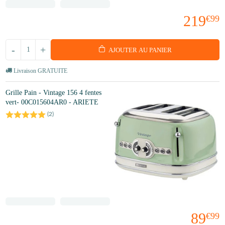
219
€99
-
+
AJOUTER AU PANIER
Livraison GRATUITE
Grille Pain - Vintage 156 4 fentes
vert- 00C015604AR0 - ARIETE
(
2
)
89
€99