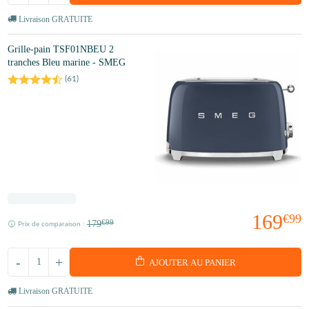
Livraison GRATUITE
Grille-pain TSF01NBEU 2
tranches Bleu marine - SMEG
(
61
)
169
€99
179
€99
Prix de comparaison :
-
+
AJOUTER AU PANIER
Livraison GRATUITE