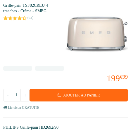
Grille-pain TSF02CREU 4
tranches - Crème - SMEG
(
24
)
199
€99
-
+
AJOUTER AU PANIER
Livraison GRATUITE
PHILIPS Grille-pain HD2692/90