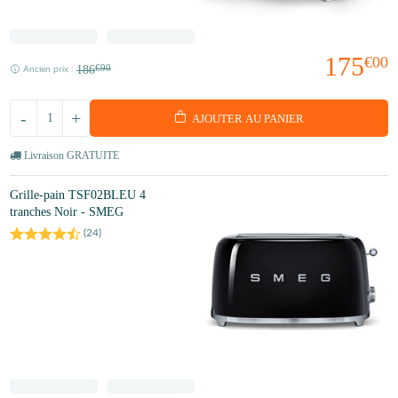
175
€00
186
€90
Ancien prix :
-
+
AJOUTER AU PANIER
Livraison GRATUITE
Grille-pain TSF02BLEU 4
tranches Noir - SMEG
(
24
)