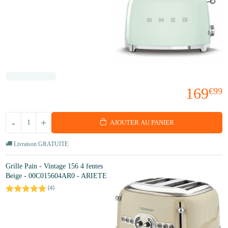
169
€99
-
+
AJOUTER AU PANIER
Livraison GRATUITE
Grille Pain - Vintage 156 4 fentes
Beige - 00C015604AR0 - ARIETE
(
4
)