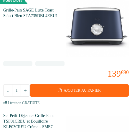
Grille-Pain SAGE Luxe Toast
Select Bleu STA735DBL4EEU1
139
€90
-
+
AJOUTER AU PANIER
Livraison GRATUITE
Set Petit-Déjeuner Grille-Pain
TSF01CREU et Bouilloire
KLF03CREU Crème - SMEG