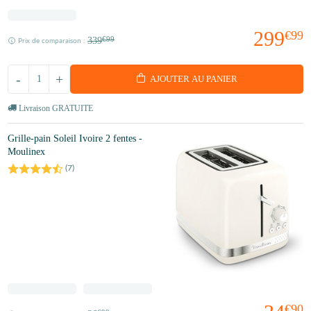
299
€99
339
€99
Prix de comparaison :
-
+
AJOUTER AU PANIER
Livraison GRATUITE
Grille-pain Soleil Ivoire 2 fentes -
Moulinex
(
7
)
€90