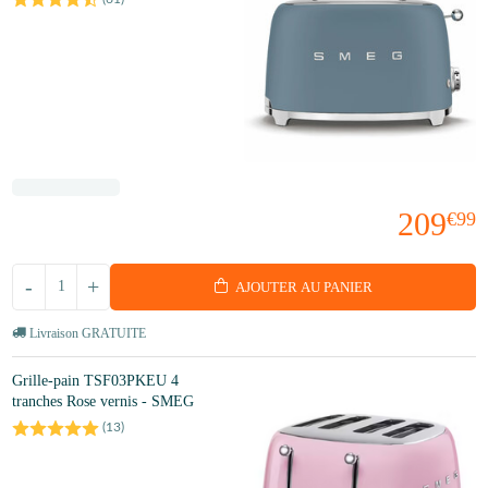
209
€99
-
+
AJOUTER AU PANIER
Livraison GRATUITE
Grille-pain TSF03PKEU 4
tranches Rose vernis - SMEG
(
13
)