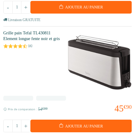
-
+
AJOUTER AU PANIER
Livraison GRATUITE
Grille pain Tefal TL430811
Element longue fente noir et gris
(
6
)
45
€90
54
€99
Prix de comparaison :
-
+
AJOUTER AU PANIER