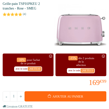
Grille-pain TSF01PKEU 2
tranches - Rose - SMEG
(
4
)
-15%
dès 2 produits
-10%
pour l'achat
de la
de ce produit
sélection
26ETE10
avec le code
26ETE15
avec le code
169
€99
-
+
AJOUTER AU PANIER
Livraison GRATUITE