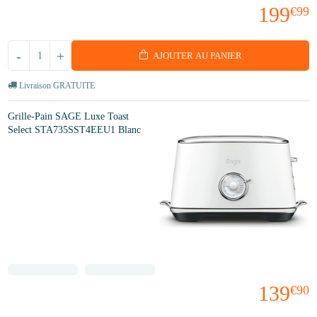
199
€99
-
+
AJOUTER AU PANIER
Livraison GRATUITE
Grille-Pain SAGE Luxe Toast
Select STA735SST4EEU1 Blanc
139
€90