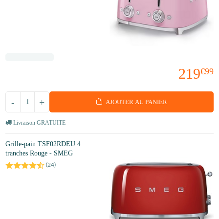
219
€99
-
+
AJOUTER AU PANIER
Livraison GRATUITE
Grille-pain TSF02RDEU 4
tranches Rouge - SMEG
(
24
)