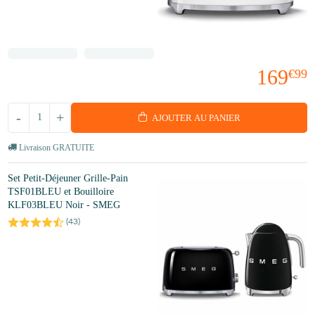
169
€99
-
+
AJOUTER AU PANIER
Livraison GRATUITE
Set Petit-Déjeuner Grille-Pain
TSF01BLEU et Bouilloire
KLF03BLEU Noir - SMEG
(
43
)