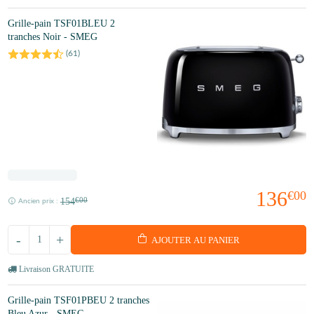
Grille-pain TSF01BLEU 2
tranches Noir - SMEG
(
61
)
136
€00
154
€00
Ancien prix :
-
+
AJOUTER AU PANIER
Livraison GRATUITE
Grille-pain TSF01PBEU 2 tranches
Bleu Azur - SMEG