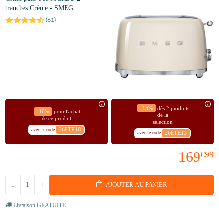
tranches Crème - SMEG
(
61
)
-15%
dès 2 produits
-10%
pour l'achat
de la
de ce produit
sélection
26ETE10
avec le code
26ETE15
avec le code
169
€99
-
+
AJOUTER AU PANIER
Livraison GRATUITE