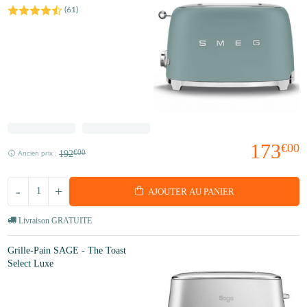
(
61
)
173
€00
192
€00
Ancien prix :
-
+
AJOUTER AU PANIER
Livraison GRATUITE
Grille-Pain SAGE - The Toast
Select Luxe