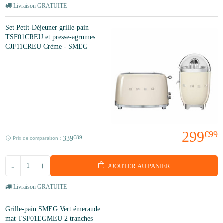
Livraison GRATUITE
Set Petit-Déjeuner grille-pain
TSF01CREU et presse-agrumes
CJF11CREU Crème - SMEG
299
€99
339
€89
Prix de comparaison :
-
+
AJOUTER AU PANIER
Livraison GRATUITE
Grille-pain SMEG Vert émeraude
mat TSF01EGMEU 2 tranches