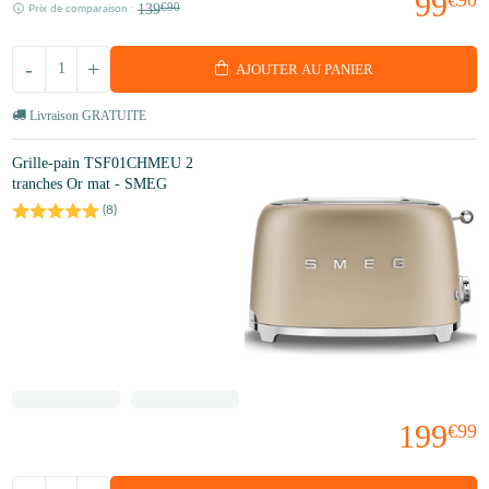
99
€90
139
€90
Prix de comparaison :
-
+
AJOUTER AU PANIER
Livraison GRATUITE
Grille-pain TSF01CHMEU 2
tranches Or mat - SMEG
(
8
)
199
€99