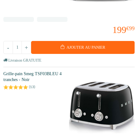
199
€99
-
+
AJOUTER AU PANIER
Livraison GRATUITE
Grille-pain Smeg TSF03BLEU 4
tranches - Noir
(
13
)