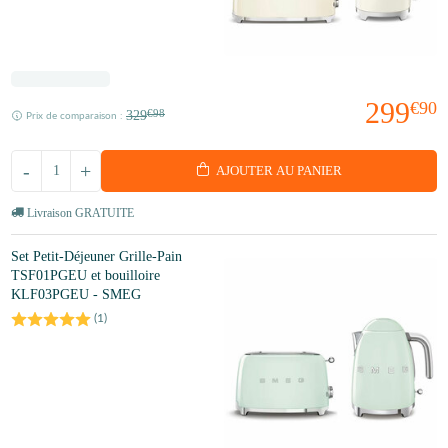
299
€90
329
€98
Prix de comparaison :
-
+
AJOUTER AU PANIER
Livraison GRATUITE
Set Petit-Déjeuner Grille-Pain
TSF01PGEU et bouilloire
KLF03PGEU - SMEG
(
1
)