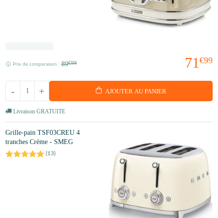
71
€99
89
€99
Prix de comparaison :
-
+
AJOUTER AU PANIER
Livraison GRATUITE
Grille-pain TSF03CREU 4
tranches Crème - SMEG
(
13
)