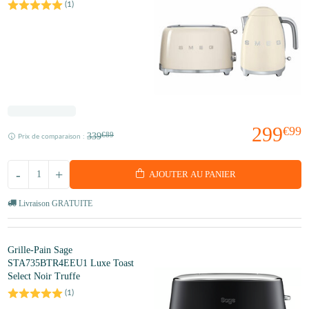
(
1
)
299
€99
339
€89
Prix de comparaison :
-
+
AJOUTER AU PANIER
Livraison GRATUITE
Grille-Pain Sage
STA735BTR4EEU1 Luxe Toast
Select Noir Truffe
(
1
)