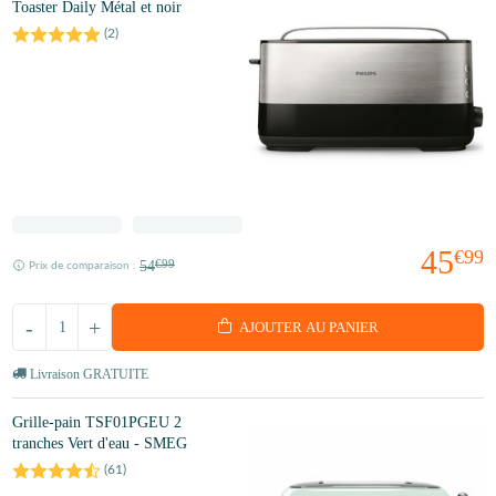
Toaster Daily Métal et noir
(
2
)
45
€99
54
€99
Prix de comparaison :
-
+
AJOUTER AU PANIER
Livraison GRATUITE
Grille-pain TSF01PGEU 2
tranches Vert d'eau - SMEG
(
61
)