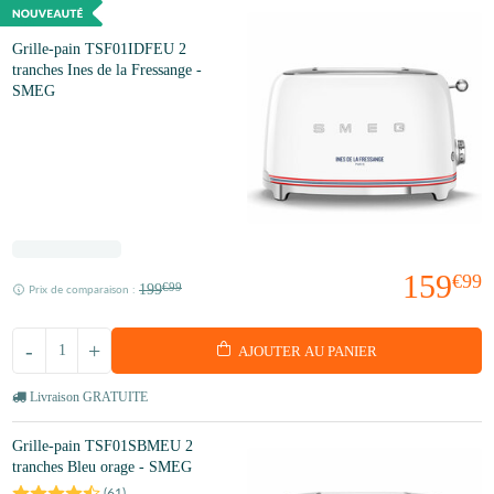
Grille-pain TSF01IDFEU 2
tranches Ines de la Fressange -
SMEG
159
€99
199
€99
Prix de comparaison :
-
+
AJOUTER AU PANIER
Livraison GRATUITE
Grille-pain TSF01SBMEU 2
tranches Bleu orage - SMEG
(
61
)