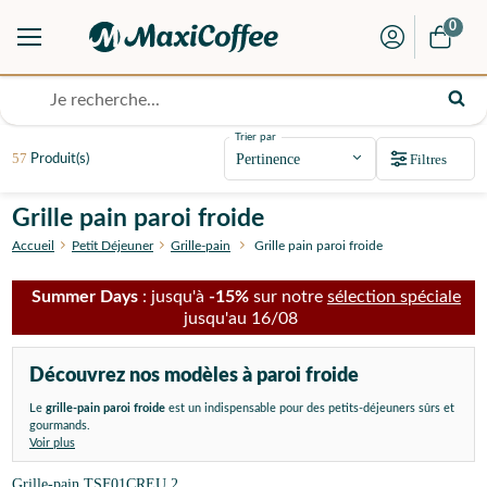
0
Trier par
57
Filtres
Produit(s)
Grille pain paroi froide
Accueil
Petit Déjeuner
Grille-pain
Grille pain paroi froide
Summer Days
: jusqu'à
-15%
sur notre
sélection spéciale
jusqu'au 16/08
Découvrez nos modèles à paroi froide
Le
grille-pain paroi froide
est un indispensable pour des petits-déjeuners sûrs et
gourmands.
Voir plus
Grille-pain TSF01CREU 2