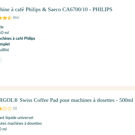
chine à café Philips & Saeco CA6700/10 - PHILIPS
(
86
)
ide
50 ml
chines à café Philips
omplet
illité
RGOL® Swiss Coffee Pad pour machines à dosettes - 500ml
(
2
)
ant liquide universel
utes machines à dosettes
0 ml