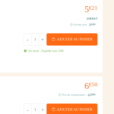
5
€21
20
€84
/l
5
€29
Ancien prix :
-
+
AJOUTER AU PANIER
En stock - Expédié sous 24H
6
€50
11
€90
Prix de comparaison :
-
+
AJOUTER AU PANIER