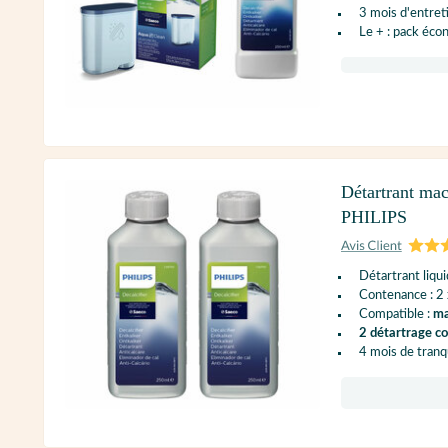
3 mois d'entret
Le + : pack éc
Détartrant mac
PHILIPS
Détartrant liqu
Contenance : 2
Compatible :
ma
2 détartrage c
4 mois de tranqu