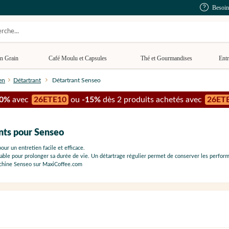
Besoin
n Grain
Café Moulu et Capsules
Thé et Gourmandises
Entr
en
Détartrant
Détartrant Senseo
10%
avec
26ETE10
ou
-15%
dès 2 produits achetés avec
26ET
ants pour Senseo
ur un entretien facile et efficace.
able pour prolonger sa durée de vie. Un détartrage régulier permet de conserver les perform
chine Senseo sur MaxiCoffee.com