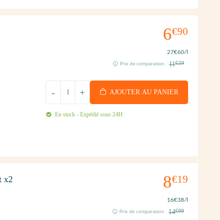
6
€90
27
€60
/l
11
€29
Prix de comparaison :
-
+
AJOUTER AU PANIER
En stock - Expédié sous 24H
8
€19
t x2
16
€38
/l
14
€99
Prix de comparaison :