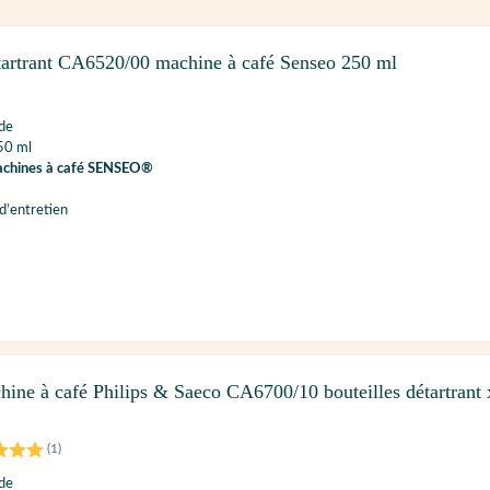
artrant CA6520/00 machine à café Senseo 250 ml
ide
50 ml
chines à café SENSEO®
d’entretien
hine à café Philips & Saeco CA6700/10 bouteilles détartrant 
(
1
)
ide