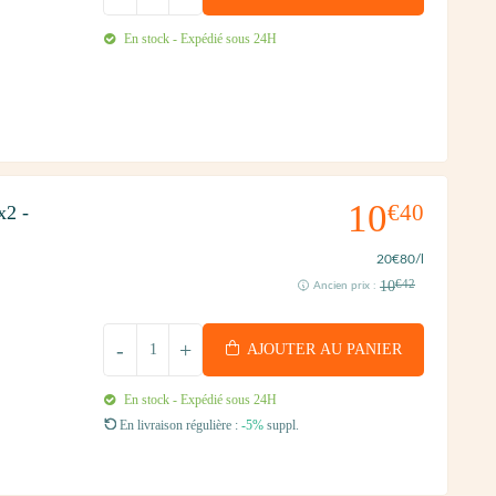
En stock - Expédié sous 24H
10
€40
x2 -
20
€80
/l
10
€42
Ancien prix :
-
+
AJOUTER AU PANIER
En stock - Expédié sous 24H
En livraison régulière :
-5%
suppl.