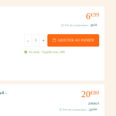
6
€99
8
€29
Prix de comparaison :
-
+
AJOUTER AU PANIER
En stock - Expédié sous 24H
20
€80
x4 -
20
€80
/l
35
€96
Prix de comparaison :