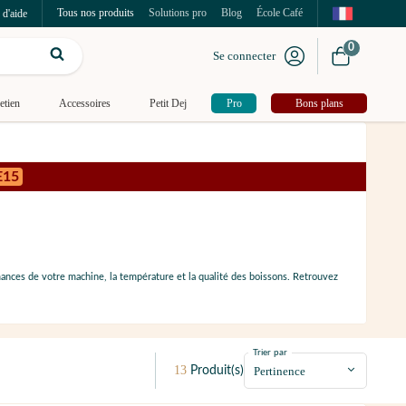
Tous nos produits
Solutions pro
Blog
École Café
 d'aide
0
Se connecter
etien
Accessoires
Petit Dej
Pro
Bons plans
E15
ances de votre machine, la température et la qualité des boissons. Retrouvez
Trier par
13
Produit(s)