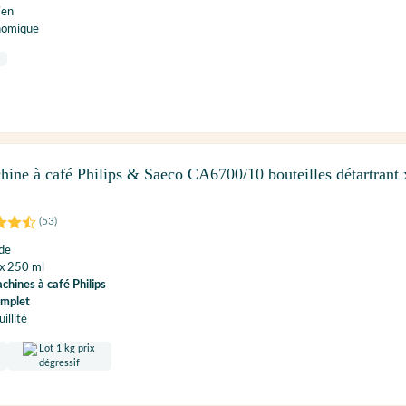
ien
onomique
hine à café Philips & Saeco CA6700/10 bouteilles détartrant 
(
53
)
ide
 x 250 ml
chines à café Philips
omplet
illité