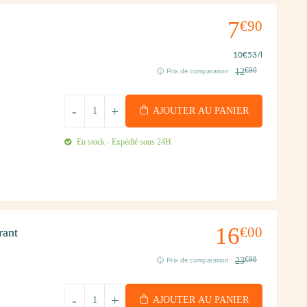
7
€90
10
€53
/l
12
€90
Prix de comparaison :
-
+
AJOUTER AU PANIER
En stock - Expédié sous 24H
16
€00
rant
23
€98
Prix de comparaison :
-
+
AJOUTER AU PANIER