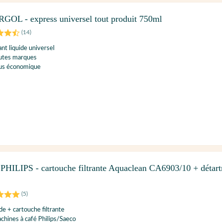
RGOL - express universel tout produit 750ml
(
14
)
ant liquide universel
outes marques
lus économique
 PHILIPS - cartouche filtrante Aquaclean CA6903/10 + détart
(
5
)
de + cartouche filtrante
chines à café Philips/Saeco