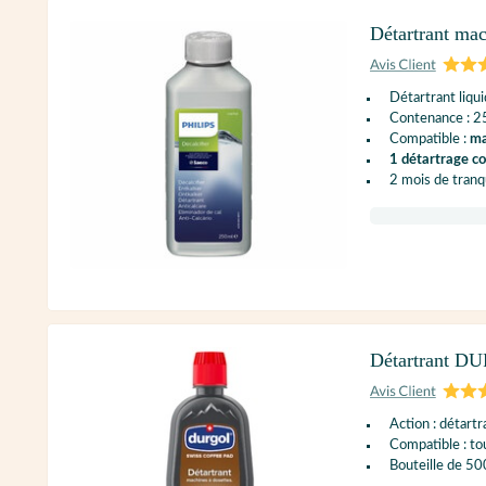
Détartrant ma
Détartrant liqu
Contenance : 2
Compatible :
ma
1 détartrage c
2 mois de tranqu
Détartrant DU
Action : détartr
Compatible : to
Bouteille de 50