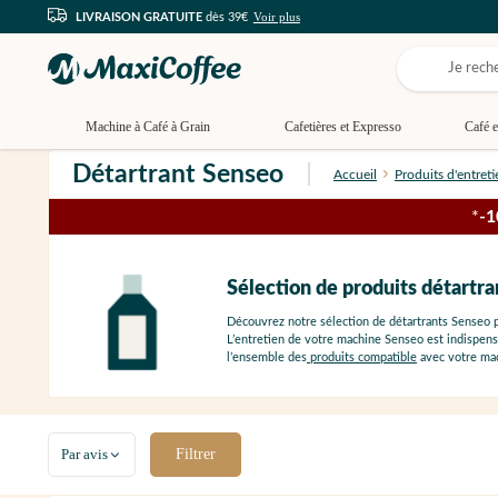
Voir plus
LIVRAISON GRATUITE
dès 39€
Machine à Café à Grain
Cafetières et Expresso
Café e
Détartrant Senseo
Accueil
Produits d'entreti
*
-
Sélection de produits détartr
Découvrez notre sélection de détartrants Senseo po
L’entretien de votre machine Senseo est indispens
l’ensemble des
produits compatible
avec votre ma
Par avis
Filtrer