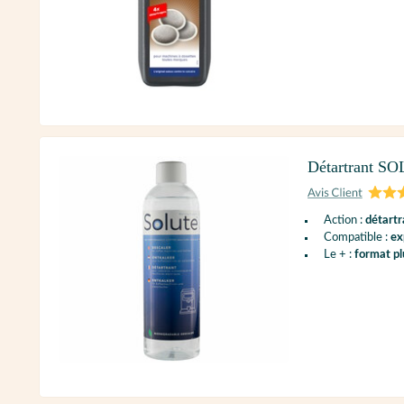
Détartrant SO
Action :
détartr
Compatible :
ex
Le + :
format p