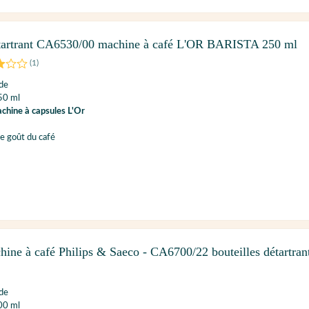
tartrant CA6530/00 machine à café L'OR BARISTA 250 ml
(
1
)
ide
50 ml
chine à capsules L'Or
le goût du café
hine à café Philips & Saeco - CA6700/22 bouteilles détartran
ide
00 ml