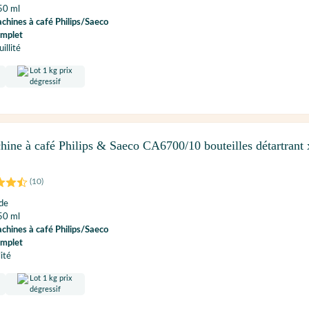
50 ml
chines à café Philips/Saeco
omplet
illité
hine à café Philips & Saeco CA6700/10 bouteilles détartrant 
(
10
)
ide
50 ml
chines à café Philips/Saeco
omplet
lité