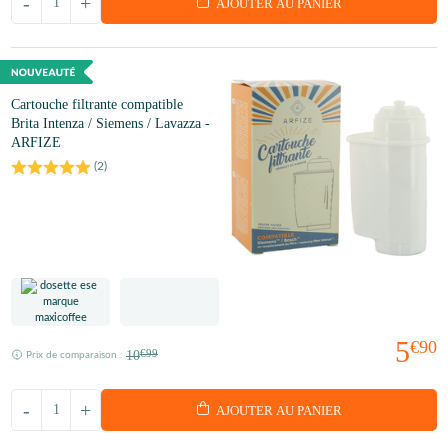
-
+
AJOUTER AU PANIER
Cartouche filtrante compatible
Brita Intenza / Siemens / Lavazza -
ARFIZE
(
2
)
5
€90
10
€99
Prix de comparaison :
-
+
AJOUTER AU PANIER