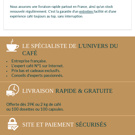
Nous assurons une livraison rapide partout en France, ainsi qu’un stock
renouvelé régulièrement. C’est la garantie d’un
entretien
facilité et d’une
expérience café toujours au top, sans interruption.
LE SPÉCIALISTE DE
L'UNIVERS DU
CAFÉ
Entreprise française.
L'expert café N°1 sur Internet.
Prix bas et cadeaux exclusifs.
Conseils d'experts passionnés.
LIVRAISON
RAPIDE & GRATUITE
Offerte dès 39€ ou 2 kg de café
ou 100 dosettes ou 100 capsules.
SITE ET PAIEMENT
SÉCURISÉS