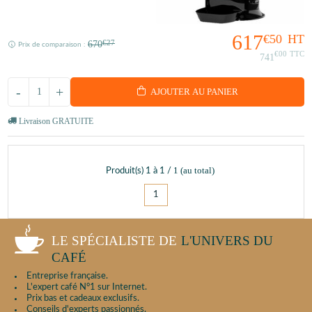
617
€50
HT
670
€27
Prix de comparaison :
€00
TTC
741
-
+
AJOUTER AU PANIER
Livraison GRATUITE
1
(au total)
Produit(s)
1
à
1
/
1
LE SPÉCIALISTE DE
L'UNIVERS DU
CAFÉ
Entreprise française.
L'expert café N°1 sur Internet.
Prix bas et cadeaux exclusifs.
Conseils d'experts passionnés.