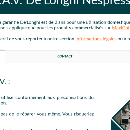
.A.V.
De'Longhi Nespres
a garantie
De'Longhi
est de 2 ans
pour une utilisation domestiq
e ne s'applique que pour les produits commercialisés sur
MaxiCof
merci de vous reporter à notre section
informations légales
ou à 
CONTACT
. :
é utilisé conformément aux préconisations du
ion.
z pas de le réparer vous même. Vous risqueriez