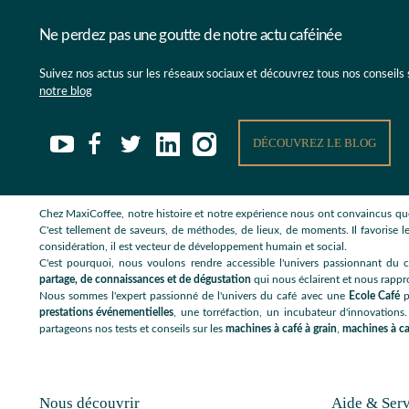
Ne perdez pas une goutte de notre actu caféinée
Suivez nos actus sur les réseaux sociaux et découvrez tous nos conseils
notre blog
DÉCOUVREZ LE BLOG
Chez MaxiCoffee, notre histoire et notre expérience nous ont convaincus que
C'est tellement de saveurs, de méthodes, de lieux, de moments. Il favorise le
considération, il est vecteur de développement humain et social.
C'est pourquoi, nous voulons rendre accessible l'univers passionnant du c
partage, de connaissances et de dégustation
qui nous éclairent et nous rappr
Nous sommes l'expert passionné de l'univers du café avec une
Ecole Café
p
prestations événementielles
, une torréfaction, un incubateur d'innovations.
partageons nos tests et conseils sur les
machines à café à grain
,
machines à ca
Nous découvrir
Aide & Serv