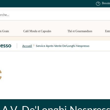
Besoin
n Grain
Café Moulu et Capsules
Thé et Gourmandises
Entr
resso
Accueil
Service Après-Vente De'Longhi Nespresso