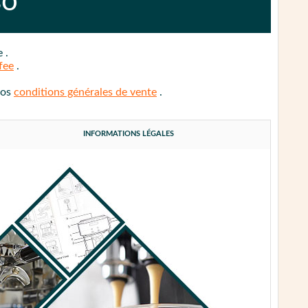
so
ue
.
fee
.
nos
conditions générales de vente
.
INFORMATIONS LÉGALES