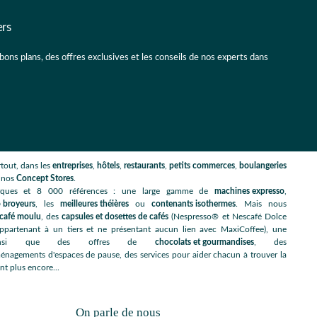
ers
 bons plans, des offres exclusives et les conseils de nos experts dans
tout, dans les
entreprises
,
hôtels
,
restaurants
,
petits commerces
,
boulangeries
s nos
Concept Stores
.
rques et 8 000 références : une large gamme de
machines expresso
,
 broyeurs
, les
meilleures théières
ou
contenants isothermes
. Mais nous
café moulu
, des
capsules et dosettes de cafés
(Nespresso® et Nescafé Dolce
artenant à un tiers et ne présentant aucun lien avec MaxiCoffee), une
nsi que des offres de
chocolats et gourmandises
, des
énagements d'espaces de pause, des services pour aider chacun à trouver la
nt plus encore...
On parle de nous