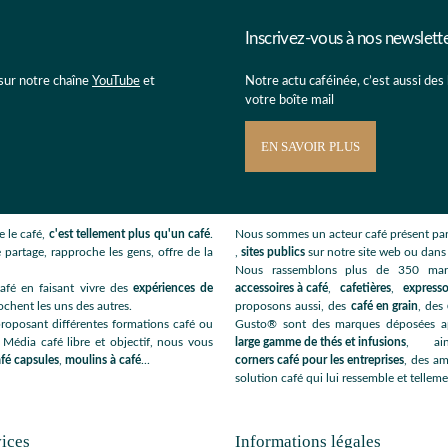
Inscrivez-vous à nos newslett
 sur notre chaîne
YouTube
et
Notre actu caféinée, c’est aussi des
votre boîte mail
EN SAVOIR PLUS
 le café,
c'est tellement plus qu'un café
.
Nous sommes un acteur café présent par
 partage, rapproche les gens, offre de la
,
sites publics
sur notre site web ou dan
Nous rassemblons plus de 350 ma
afé en faisant vivre des
expériences de
accessoires à café
,
cafetières
,
expresso
ochent les uns des autres.
proposons aussi, des
café en grain
, des
roposant différentes formations café ou
Gusto® sont des marques déposées app
 Média café libre et objectif, nous vous
large gamme de thés et infusions
, ai
fé capsules
,
moulins à café
...
corners café pour les entreprises
, des am
solution café qui lui ressemble et telleme
ices
Informations légales