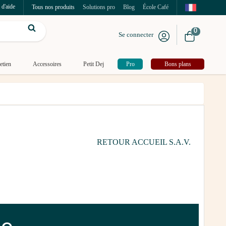
 d'aide
Tous nos produits
Solutions pro
Blog
École Café
0
Se connecter
etien
Accessoires
Petit Dej
Pro
Bons plans
RETOUR ACCUEIL S.A.V.