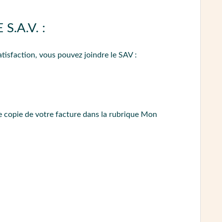
crupuleusement les consignes d'utilisation. Il
mplet pour moulin
comme le Pully Grind Crystal,
itut
ÉDURE DE CONTACT
 un nettoyage plus profond.
.A.V. :
ÉDURE DE CONTACT
tisfaction, vous pouvez joindre le SAV :
mmable que vous devez changer régulièrement.
ype Puly Caff ou Cafeto)
, et procédez au nettoyage
rte-filtres. .
 copie de votre facture dans la rubrique Mon
mmable que vous devez changer régulièrement.
tres.