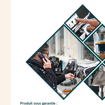
dissout les graisses de café. Pour cela, utilis
Pour dissoudre les graisses du café ainsi que les 
nettoiera et détartrera les composants de vo
qui permet de nettoyer votre moulin et les meules
Machines “Backflushable” (possédant une électr
S'il s'agit d'une fuite au niveau du porte-filt
Retrouvez les joints de groupe disponibles ici
.
Dans tous les cas, munissez-vous d'un filtre av
en profondeur de votre groupe en respectant le 
Machines Non “Backflushable”
S'il s'agit d'une fuite au niveau du porte-filt
Retrouvez les joints de groupe disponibles ici
.
Dans tous les cas, munissez-vous d'une
brosse
Produit sous garantie :