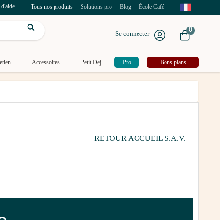
 d'aide
Tous nos produits
Solutions pro
Blog
École Café
0
Se connecter
etien
Accessoires
Petit Dej
Pro
Bons plans
RETOUR ACCUEIL S.A.V.