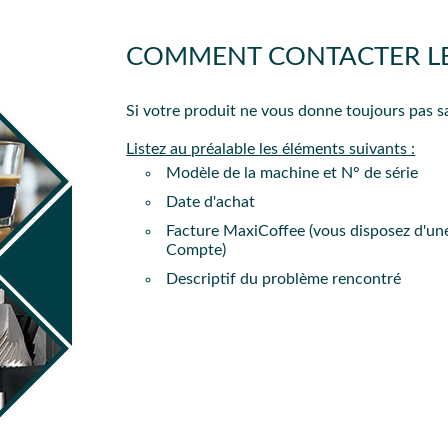
ez un produit détartrant comme le
Durgol Universel
en respectant s
restes de mouture, nous vous conseillons d'utiliser un
produit co
tre machine.
Ne jamais utiliser de vinaigre blanc ou un autre subst
PROC
, celles-ci seront démontables plus aisément afin de procéder à
COMMENT CONTACTER LE S
ovanne 3 voies)
PROC
Si votre produit ne vous donne toujours pas sa
re, il vous faut remplacer le joint de groupe. Il s'agit d'un conso
Listez au préalable les éléments suivants :
Modèle de la machine et N° de série
eugle ou borgne (filtre sans trou) et de
détergent pour groupe (t
Date d'achat
cycle d'entretien et de rinçage. Nettoyez ensuite vos filtres et po
Facture MaxiCoffee (vous disposez d'une
Compte)
Descriptif du problème rencontré
re, il vous faut remplacer le joint de groupe. Il s'agit d'un conso
 d'entretien
afin de nettoyer le groupe café, les filtres et porte-fil