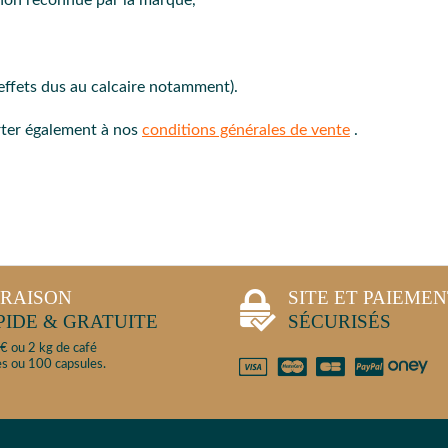
effets dus au calcaire notamment).
orter également à nos
conditions générales de vente
.
VRAISON
SITE ET PAIEME
PIDE & GRATUITE
SÉCURISÉS
€ ou 2 kg de café
s ou 100 capsules.