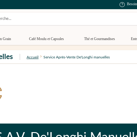
Besoin
n Grain
Café Moulu et Capsules
Thé et Gourmandises
Entr
lles
Accueil
Service Après-Vente De'Longhi manuelles