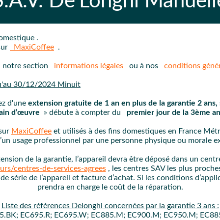
S.A.V.
De'Longhi Manuell
domestique .
sur
MaxiCoffee
.
à notre section
informations légales
ou à nos
conditions génér
qu'au 30/12/2024 Minuit
ez d'une
extension gratuite de 1 an en plus de la garantie 2 ans, 
ain d’œuvre
» débute à compter du
premier jour de la 3ème a
 sur
MaxiCoffee
et utilisés à des fins domestiques en France Mé
 d’un usage professionnel par une personne physique ou morale exc
ension de la garantie, l’appareil devra être déposé dans un cent
rs/centres-de-services-agrees
, les centres SAV les plus proch
de série de l’appareil et facture d’achat. Si les conditions d’appl
prendra en charge le coût de la réparation.
Liste des références Delonghi concernées par la garantie 3 ans :
5.BK; EC695.R; EC695.W; EC885.M; EC900.M; EC950.M; EC88