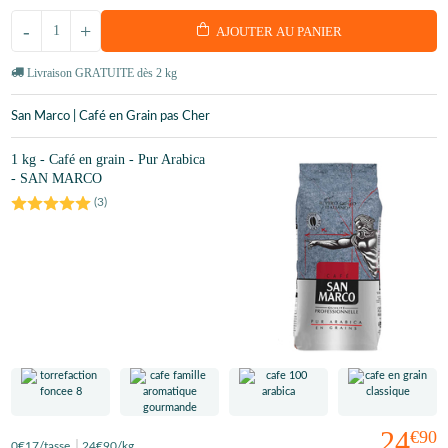
-
+
AJOUTER AU PANIER
Livraison GRATUITE dès 2 kg
San Marco | Café en Grain pas Cher
1 kg - Café en grain - Pur Arabica
- SAN MARCO
(
3
)
24
€90
0
€17
/tasse
24
€90
/kg