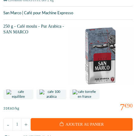
San Marco | Café pour Machine Expresso
250 g - Café moulu - Pur Arabica -
SAN MARCO
7
€90
31
€60
/kg
-
+
AJOUTER AU PANIER