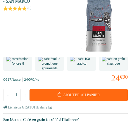
- SAN MARCO
(
3
)
24
€90
0
€17
/tasse
24
€90
/kg
-
+
AJOUTER AU PANIER
Livraison GRATUITE dès 2 kg
San Marco | Café en grain torréfié à l'italienne*