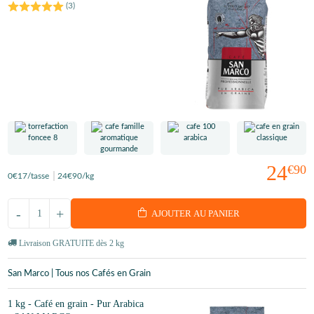
(
3
)
24
€90
0
€17
/tasse
24
€90
/kg
-
+
AJOUTER AU PANIER
Livraison GRATUITE dès 2 kg
San Marco | Tous nos Cafés en Grain
1 kg - Café en grain - Pur Arabica