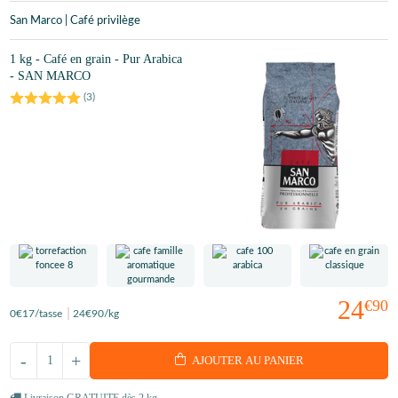
San Marco | Café privilège
1 kg - Café en grain - Pur Arabica
- SAN MARCO
(
3
)
24
€90
0
€17
/tasse
24
€90
/kg
-
+
AJOUTER AU PANIER
Livraison GRATUITE dès 2 kg