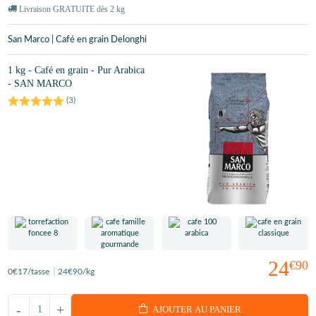
Livraison GRATUITE dès 2 kg
San Marco | Café en grain Delonghi
1 kg - Café en grain - Pur Arabica
- SAN MARCO
(
3
)
24
€90
0
€17
/tasse
24
€90
/kg
-
+
AJOUTER AU PANIER