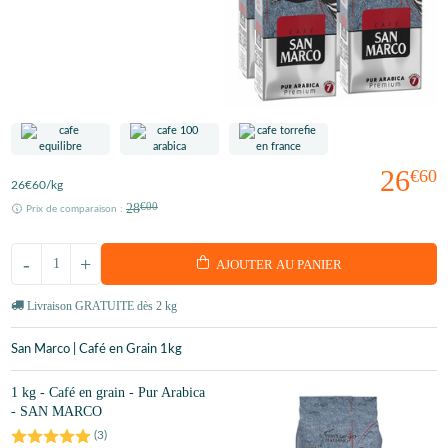
26
€60
26
€60
/kg
28
€00
Prix de comparaison :
-
+
AJOUTER AU PANIER
Livraison GRATUITE dès 2 kg
San Marco | Café en Grain 1kg
1 kg - Café en grain - Pur Arabica
- SAN MARCO
(
3
)