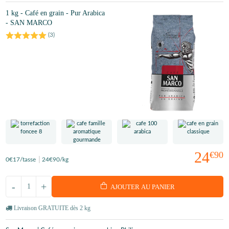
1 kg - Café en grain - Pur Arabica
- SAN MARCO
(
3
)
24
€90
0
€17
/tasse
24
€90
/kg
-
+
AJOUTER AU PANIER
Livraison GRATUITE dès 2 kg