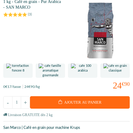
1 kg - Café en grain - Pur Arabica
- SAN MARCO
(
3
)
24
€90
0
€17
/tasse
24
€90
/kg
-
+
AJOUTER AU PANIER
Livraison GRATUITE dès 2 kg
San Marco | Café en grain pour machine Krups