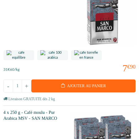
7
€90
31
€60
/kg
-
+
AJOUTER AU PANIER
Livraison GRATUITE dès 2 kg
4 x 250 g - Café moulu - Pur
Arabica MSV - SAN MARCO