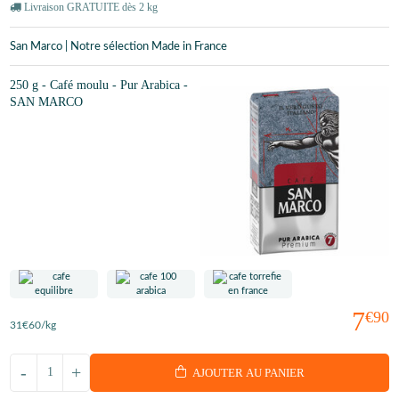
Livraison GRATUITE dès 2 kg
San Marco | Notre sélection Made in France
250 g - Café moulu - Pur Arabica -
SAN MARCO
7
€90
31
€60
/kg
-
+
AJOUTER AU PANIER