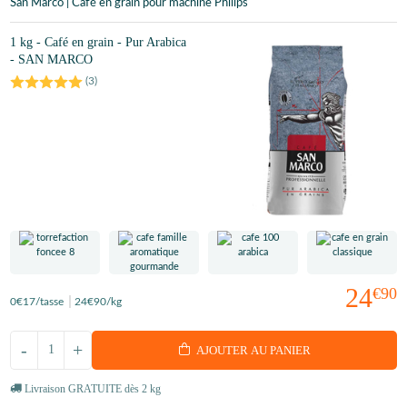
San Marco | Café en grain pour machine Philips
1 kg - Café en grain - Pur Arabica
- SAN MARCO
(
3
)
24
€90
0
€17
/tasse
24
€90
/kg
-
+
AJOUTER AU PANIER
Livraison GRATUITE dès 2 kg