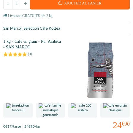
-
+
AJOUTER AU PANIER
Livraison GRATUITE dès 2 kg
San Marco | Sélection Café Kottea
1 kg - Café en grain - Pur Arabica
- SAN MARCO
(
3
)
24
€90
0
€17
/tasse
24
€90
/kg