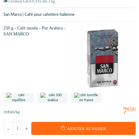
Livraison GRATUITE dès 2 kg
San Marco | Café pour cafetière italienne
250 g - Café moulu - Pur Arabica -
SAN MARCO
7
€90
31
€60
/kg
-
+
AJOUTER AU PANIER