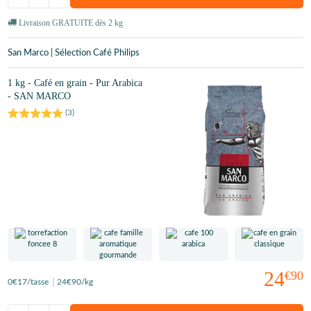
Livraison GRATUITE dès 2 kg
San Marco | Sélection Café Philips
1 kg - Café en grain - Pur Arabica
- SAN MARCO
(
3
)
24
€90
0
€17
/tasse
24
€90
/kg