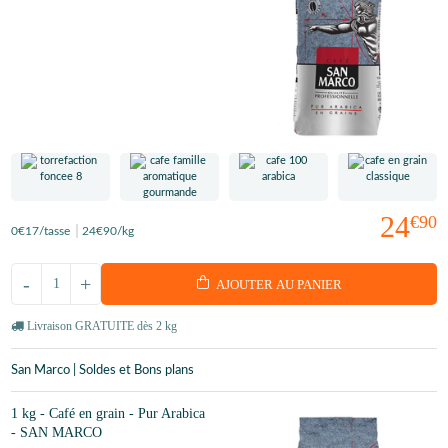
24
€90
0
€17
/tasse
24
€90
/kg
-
+
AJOUTER AU PANIER
Livraison GRATUITE dès 2 kg
San Marco | Soldes et Bons plans
1 kg - Café en grain - Pur Arabica
- SAN MARCO