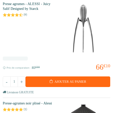
Presse agrumes - ALESSI - Juicy
Salif Designed by Starck
(
9
)
66
€10
85
€00
Prix de comparaison :
-
+
AJOUTER AU PANIER
Livraison GRATUITE
Presse-agrumes noir plissé - Alessi
(
1
)