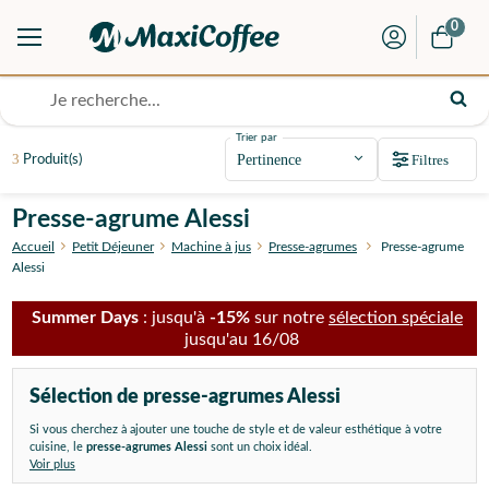
0
Trier par
3
Filtres
Produit(s)
Presse-agrume Alessi
Accueil
Petit Déjeuner
Machine à jus
Presse-agrumes
Presse-agrume
Alessi
Summer Days
: jusqu'à
-15%
sur notre
sélection spéciale
jusqu'au 16/08
Sélection de presse-agrumes Alessi
Si vous cherchez à ajouter une touche de style et de valeur esthétique à votre
cuisine, le
presse-agrumes Alessi
sont un choix idéal.
Voir plus