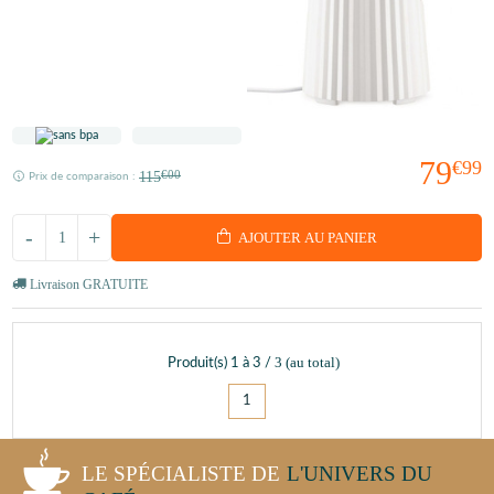
79
€99
115
€00
Prix de comparaison :
-
+
AJOUTER AU PANIER
Livraison GRATUITE
3
(au total)
Produit(s)
1
à
3
/
1
LE SPÉCIALISTE DE
L'UNIVERS DU