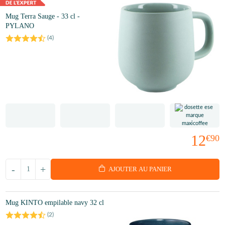
Mug Terra Sauge - 33 cl -
PYLANO
(
4
)
12
€90
-
+
AJOUTER AU PANIER
Mug KINTO empilable navy 32 cl
(
2
)