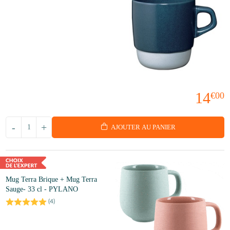
14
€00
-
+
AJOUTER AU PANIER
Mug Terra Brique + Mug Terra
Sauge- 33 cl - PYLANO
(
4
)