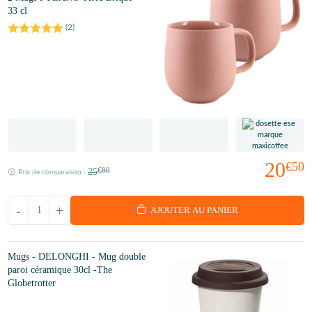
33 cl
(
2
)
20
€50
25
€80
Prix de comparaison :
-
+
AJOUTER AU PANIER
Mugs - DELONGHI - Mug double
paroi céramique 30cl -The
Globetrotter