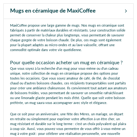
Mugs en céramique de MaxiCoffee
MaxiCoffee propose une large gamme de mugs. Nos mugs en céramique sont
fabriqués à partir de matériaux durables et résistants. Leur construction solide
permet de conserver la chaleur plus longtemps, vous permettant de savourer
chaque gorgée de votre boisson chaude. De plus, ces mugs sont également
pour la plupart adaptés au micro-ondes et au lave-vaisselle, offrant une
commodité optimale dans votre vie quotidienne.
Pour quelle occasion acheter un mug en céramique ?
Que vous soyez à la recherche d'un mug pour vous-même ou d'un cadeau
unique, notre collection de mugs en céramique propose des options pour
toutes les occasions. Que vous soyez amateur de café, de thé, de chocolat
chaud ou d'autres boissons chaudes, ces récipients transportables sont parfaits
pour créer une ambiance chaleureuse. Ils conviennent tout autant aux amateurs
de boissons froides, vous permettant de savourer un smoothie rafraîchissant
ou une limonade glacée pendant les mois d'été. Quelle que soit votre boisson
préférée, un mug saura vous accompagner avec style et élégance.
Que ce soit pour un anniversaire, une fête des Mères, un mariage, un départ
en retraite ou simplement pour exprimer votre affection à un être cher, un
mug résistant et durable sur le long terme : c’est un choix polyvalent qui plaira
à coup sûr. Aussi, vous pouvez vous permettre de vous offrir à vous-même un
mug à votre goût : pour célébrer une réalisation personnelle, une nouvelle