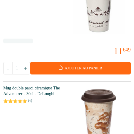
11
€49
-
+
AJOUTER AU PANIER
Mug double paroi céramique The
Adventurer - 30cl - DeLonghi
(
1
)