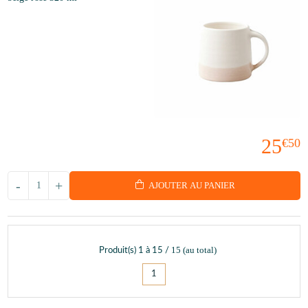
25
€50
-
+
AJOUTER AU PANIER
15
(au total)
Produit(s)
1
à
15
/
1