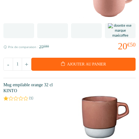
20
€50
25
€80
Prix de comparaison :
-
+
AJOUTER AU PANIER
Mug empilable orange 32 cl
KINTO
(
1
)