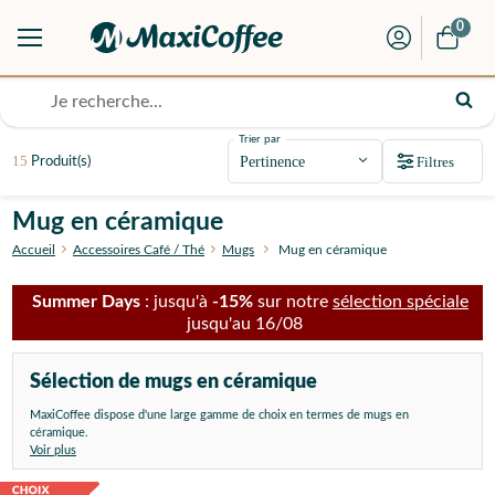
0
Trier par
15
Filtres
Produit(s)
Mug en céramique
Accueil
Accessoires Café / Thé
Mugs
Mug en céramique
Summer Days
: jusqu'à
-15%
sur notre
sélection spéciale
jusqu'au 16/08
Sélection de mugs en céramique
MaxiCoffee dispose d'une large gamme de choix en termes de mugs en
céramique.
Voir plus