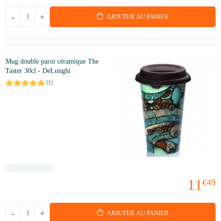
-
+
AJOUTER AU PANIER
Mug double paroi céramique The
Taster 30cl - DeLonghi
(
1
)
11
€49
-
+
AJOUTER AU PANIER