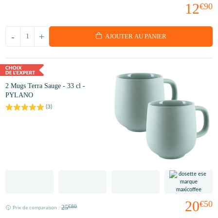
12
€90
-
+
AJOUTER AU PANIER
2 Mugs Terra Sauge - 33 cl -
PYLANO
(
3
)
20
€50
25
€80
Prix de comparaison :