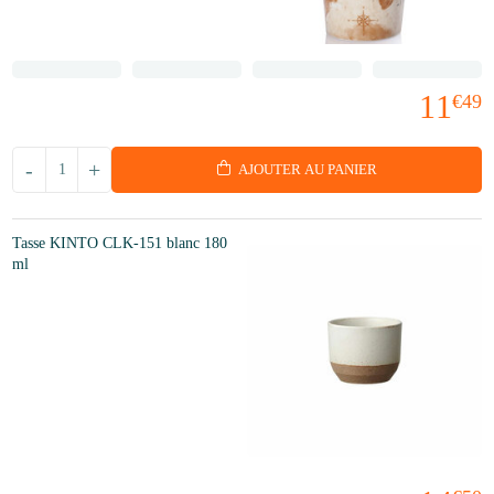
11
€49
-
+
AJOUTER AU PANIER
Tasse KINTO CLK-151 blanc 180
ml