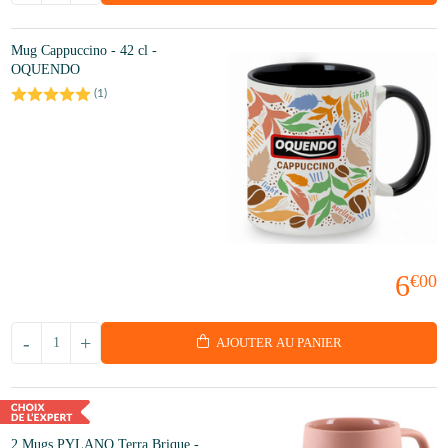
Mug Cappuccino - 42 cl -
OQUENDO
(
1
)
6
€00
-
+
AJOUTER AU PANIER
2 Mugs PYLANO Terra Brique -