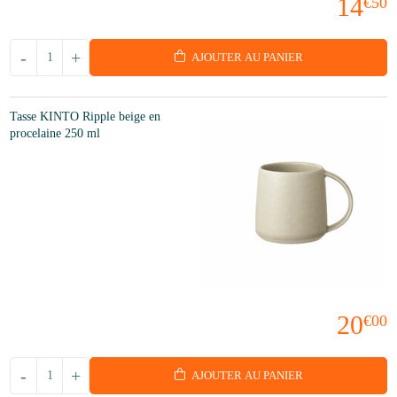
14
€50
-
+
AJOUTER AU PANIER
Tasse KINTO Ripple beige en
procelaine 250 ml
20
€00
-
+
AJOUTER AU PANIER