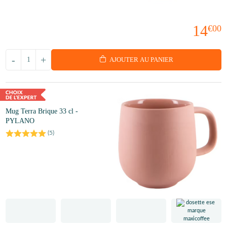
14
€00
-
+
AJOUTER AU PANIER
Mug Terra Brique 33 cl -
PYLANO
(
5
)