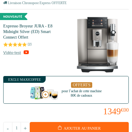
Livraison Chronopost Express OFFERTE
Expresso Broyeur JURA - E8
Midnight Silver (ED) Smart
Connect Offert
(
2
)
EXCLU MAXICOFFEE
OFFERTS
pour l’achat de cette machine
80€ de cadeaux
1349
€00
-
+
AJOUTER AU PANIER