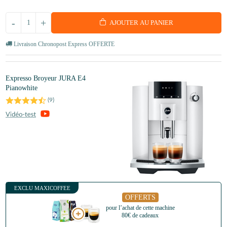
-
+
AJOUTER AU PANIER
Livraison Chronopost Express OFFERTE
Expresso Broyeur JURA E4
Pianowhite
(
9
)
EXCLU MAXICOFFEE
OFFERTS
pour l’achat de cette machine
80€ de cadeaux