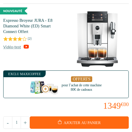
Expresso Broyeur JURA - E8
Diamond White (ED) Smart
Connect Offert
(
2
)
EXCLU MAXICOFFEE
OFFERTS
pour l’achat de cette machine
80€ de cadeaux
1349
€00
-
+
AJOUTER AU PANIER