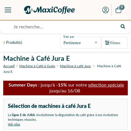
0
Trier par
8
Filtres
Produit(s)
Machine à Café Jura E
Accueil
Machine à Café à Grain
Machine à café Jura
Machine à Café
Jura E
Summer Days
: jusqu'à
-15%
sur notre
sélection spéciale
jusqu'au 16/08
Sélection de machines à café Jura E
La
ligne E de JURA
révolutionne la dégustation du café grâce à ses évolutions
techniques réussies.
Voir plus