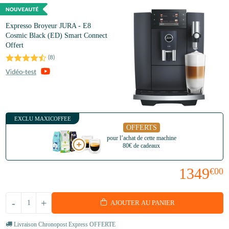
Expresso Broyeur JURA - E8
Cosmic Black (ED) Smart Connect
Offert
(
8
)
EXCLU MAXICOFFEE
OFFERTS
pour l’achat de cette machine
80€ de cadeaux
1349
€00
-
+
AJOUTER AU PANIER
Livraison Chronopost Express OFFERTE