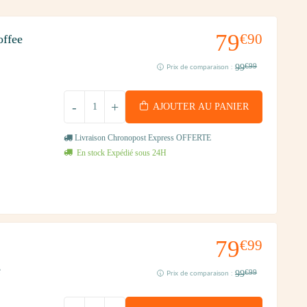
79
€90
ffee
99
€99
Prix de comparaison :
-
+
AJOUTER AU PANIER
Livraison Chronopost Express OFFERTE
En stock Expédié sous 24H
79
€99
e
99
€99
Prix de comparaison :