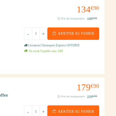
134
€90
189
€99
Prix de comparaison :
-
+
AJOUTER AU PANIER
Livraison Chronopost Express OFFERTE
En stock Expédié sous 24H
179
€90
ffee
229
€99
Prix de comparaison :
-
+
AJOUTER AU PANIER