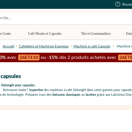
Besoin
n Grain
Café Moulu et Capsules
Thé et Gourmandises
Entr
Accueil
Cafetières et Machines Expresso
Machine à café Capsule
Machine à
10%
avec
26ETE10
ou
-15%
dès 2 produits achetés avec
26ET
 capsules
 Delonghi pour capsules
.
s
. Retrouvez toute l
'expertise
des machines à café Delonghi dans cette gamme pour capsul
ux de technologie. Préparez vous des
boissons classiques
ou
lactées
grâce aux Latissima One,