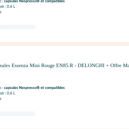
c :
capsules Nespresso® et compatibles
ir : 0.6 L
e
psules Essenza Mini Rouge EN85.R - DELONGHI + Offre Ma
S
c :
capsules Nespresso® et compatibles
ir : 0.6 L
e