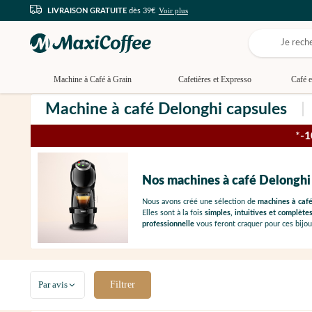
Voir plus
LIVRAISON GRATUITE
dès 39€
Machine à Café à Grain
Cafetières et Expresso
Café e
Machine à café Delonghi capsules
*
-
Nos machines à café Delonghi
Nous avons créé une sélection de
machines à café
Elles sont à la fois
simples, intuitives et complète
professionnelle
vous feront craquer pour ces bijo
Par avis
Filtrer