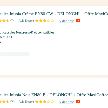
psules Inissia Crème EN80.CW - DELONGHI + Offre MaxiCo
(
2
)
S
c :
capsules Nespresso® et compatibles
ir : 0.7 L
e
sules Inissia Noir EN80.B - DELONGHI + Offre MaxiCoffe
(
5
)