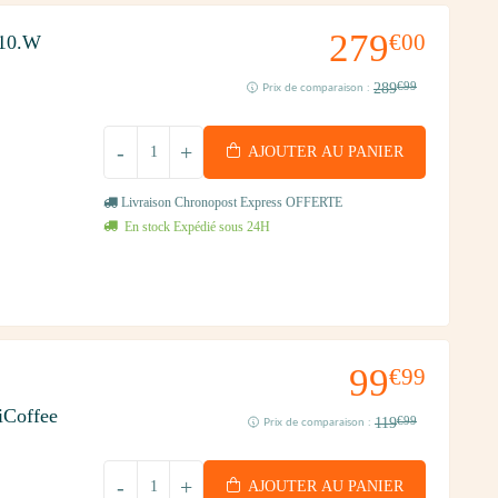
279
€00
510.W
289
€99
Prix de comparaison :
-
+
AJOUTER AU PANIER
Livraison Chronopost Express OFFERTE
En stock Expédié sous 24H
99
€99
iCoffee
119
€99
Prix de comparaison :
-
+
AJOUTER AU PANIER