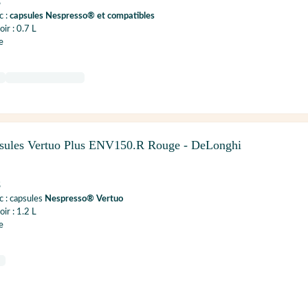
S
c :
capsules Nespresso® et compatibles
ir : 0.7 L
e
sules Vertuo Plus ENV150.R Rouge - DeLonghi
S
 : capsules
Nespresso® Vertuo
ir : 1.2 L
e