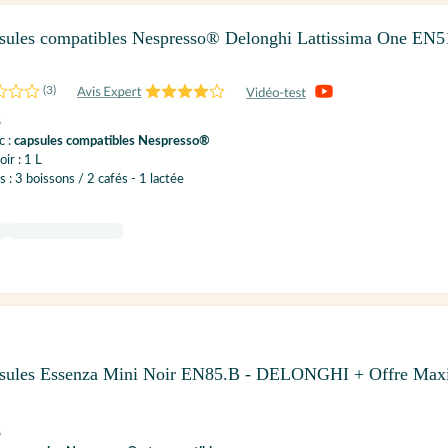
sules compatibles Nespresso® Delonghi Lattissima One EN
(
3
)
S
c :
capsules compatibles Nespresso®
ir : 1 L
 : 3 boissons / 2 cafés - 1 lactée
psules Essenza Mini Noir EN85.B - DELONGHI + Offre Max
S