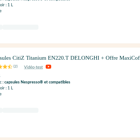
ir : 1 L
e
psules CitiZ Titanium EN220.T DELONGHI + Offre MaxiCof
(
2
)
S
c :
capsules Nespresso® et compatibles
ir : 1 L
e