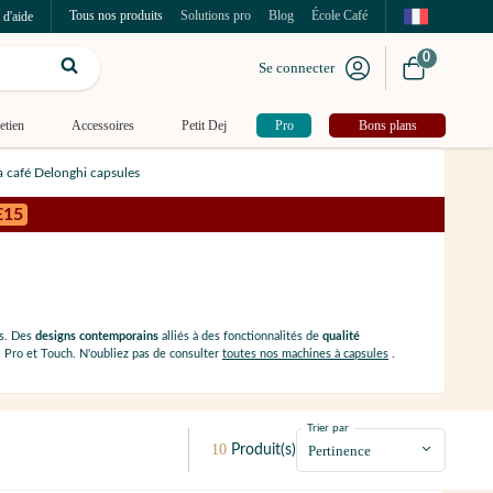
Tous nos produits
Solutions pro
Blog
École Café
 d'aide
0
Se connecter
etien
Accessoires
Petit Dej
Pro
Bons plans
 café Delonghi capsules
E15
es. Des
designs contemporains
alliés à des fonctionnalités de
qualité
 Pro et Touch. N'oubliez pas de consulter
toutes nos machines à capsules
.
Trier par
10
Produit(s)