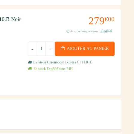
279
€00
10.B Noir
289
€99
Prix de comparaison :
-
+
AJOUTER AU PANIER
Livraison Chronopost Express OFFERTE
En stock Expédié sous 24H