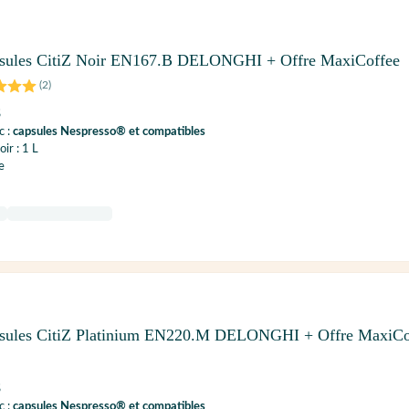
psules CitiZ Noir EN167.B DELONGHI + Offre MaxiCoffee
(
2
)
S
c :
capsules Nespresso® et compatibles
ir : 1 L
e
psules CitiZ Platinium EN220.M DELONGHI + Offre MaxiCo
S
c :
capsules Nespresso® et compatibles