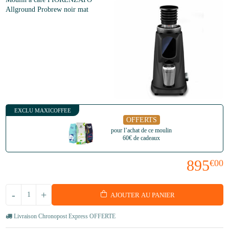
Allground Probrew noir mat
EXCLU MAXICOFFEE
OFFERTS
pour l’achat de ce moulin
60€ de cadeaux
895
€00
-
+
AJOUTER AU PANIER
Livraison Chronopost Express OFFERTE