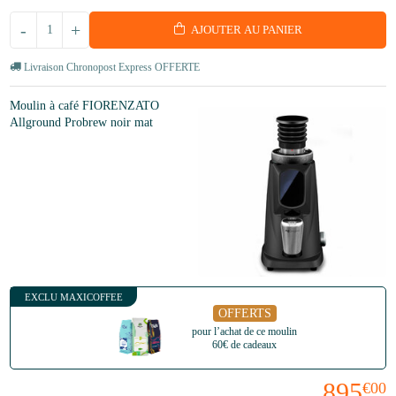
-
+
AJOUTER AU PANIER
Livraison Chronopost Express OFFERTE
Moulin à café FIORENZATO
Allground Probrew noir mat
EXCLU MAXICOFFEE
OFFERTS
pour l’achat de ce moulin
60€ de cadeaux
895
€00