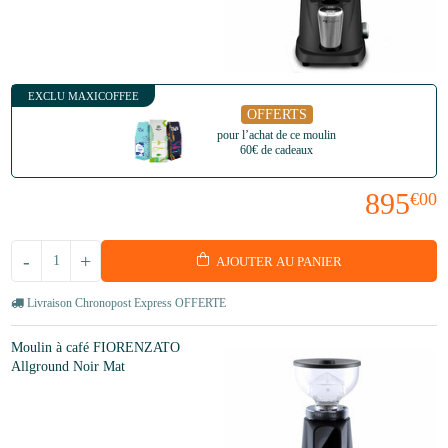
EXCLU MAXICOFFEE
OFFERTS
pour l’achat de ce moulin
60€ de cadeaux
895
€00
-
+
AJOUTER AU PANIER
Livraison Chronopost Express OFFERTE
Moulin à café FIORENZATO
Allground Noir Mat