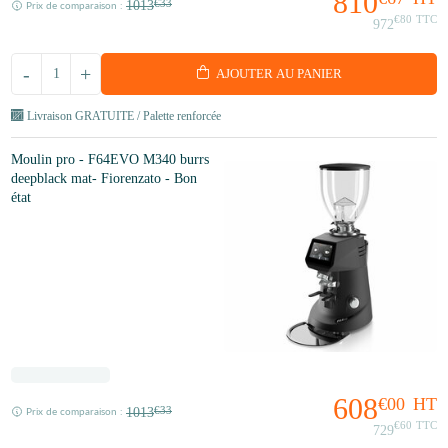
810
1013
€33
Prix de comparaison :
€80
TTC
972
-
+
AJOUTER AU PANIER
Livraison GRATUITE / Palette renforcée
Moulin pro - F64EVO M340 burrs
deepblack mat- Fiorenzato - Bon
état
608
€00
HT
1013
€33
Prix de comparaison :
€60
TTC
729