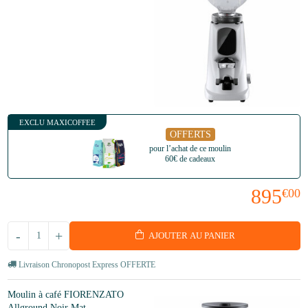
EXCLU MAXICOFFEE
OFFERTS
pour l’achat de ce moulin
60€ de cadeaux
895
€00
-
+
AJOUTER AU PANIER
Livraison Chronopost Express OFFERTE
Moulin à café FIORENZATO
Allground Noir Mat