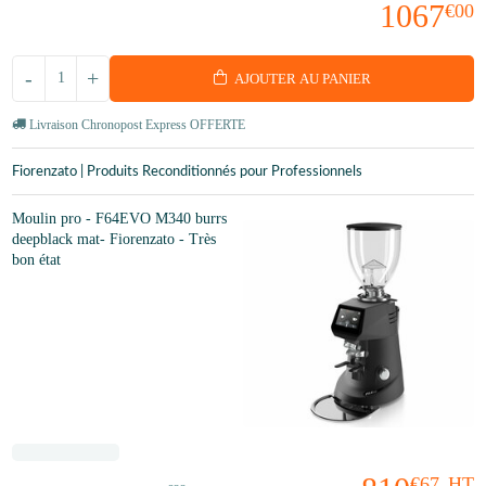
1067
€00
-
+
AJOUTER AU PANIER
Livraison Chronopost Express OFFERTE
Fiorenzato | Produits Reconditionnés pour Professionnels
Moulin pro - F64EVO M340 burrs
deepblack mat- Fiorenzato - Très
bon état
€67
HT