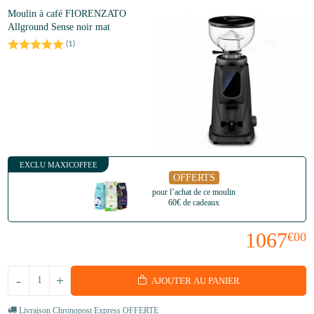
Moulin à café FIORENZATO
Allground Sense noir mat
(
1
)
EXCLU MAXICOFFEE
OFFERTS
pour l’achat de ce moulin
60€ de cadeaux
1067
€00
-
+
AJOUTER AU PANIER
Livraison Chronopost Express OFFERTE