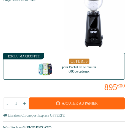
EXCLU MAXICOFFEE
OFFERTS
pour l’achat de ce moulin
60€ de cadeaux
895
€00
-
+
AJOUTER AU PANIER
Livraison Chronopost Express OFFERTE
Moulin à café FIORENZATO