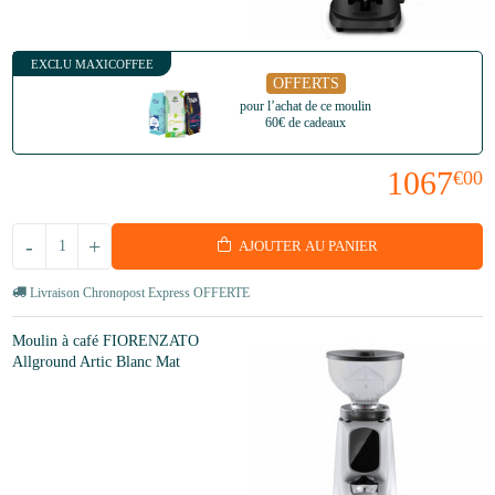
EXCLU MAXICOFFEE
OFFERTS
pour l’achat de ce moulin
60€ de cadeaux
1067
€00
-
+
AJOUTER AU PANIER
Livraison Chronopost Express OFFERTE
Moulin à café FIORENZATO
Allground Artic Blanc Mat