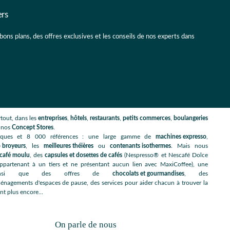
ers
 bons plans, des offres exclusives et les conseils de nos experts dans
tout, dans les
entreprises
,
hôtels
,
restaurants
,
petits commerces
,
boulangeries
s nos
Concept Stores
.
rques et 8 000 références : une large gamme de
machines expresso
,
 broyeurs
, les
meilleures théières
ou
contenants isothermes
. Mais nous
café moulu
, des
capsules et dosettes de cafés
(Nespresso® et Nescafé Dolce
artenant à un tiers et ne présentant aucun lien avec MaxiCoffee), une
nsi que des offres de
chocolats et gourmandises
, des
énagements d'espaces de pause, des services pour aider chacun à trouver la
nt plus encore...
On parle de nous