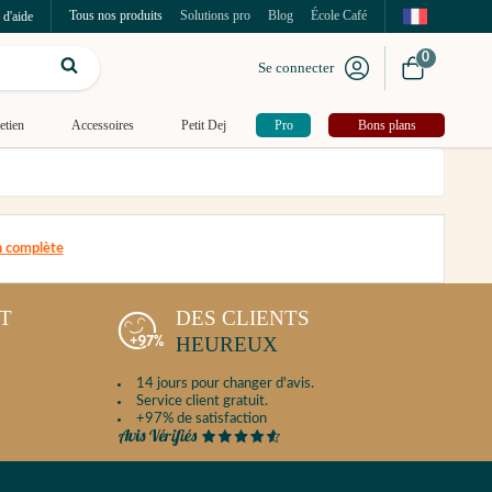
Tous nos produits
Solutions pro
Blog
École Café
 d'aide
0
Se connecter
etien
Accessoires
Petit Dej
Pro
Bons plans
on complète
NT
DES CLIENTS
HEUREUX
14 jours pour changer d'avis.
Service client gratuit.
+97% de satisfaction