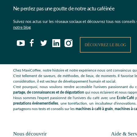
Ne perdez pas une goutte de notre actu caféinée
Suivez nos actus sur les réseaux sociaux et découvrez tous nos conseils
notre blog
DÉCOUVREZ LE BLOG
Chez MaxiCoffee, notre histoire et notre expérience nous ont convaincus que
C'est tellement de saveurs, de méthodes, de lieux, de moments. Il favorise le
considération, il est vecteur de développement humain et social.
C'est pourquoi, nous voulons rendre accessible l'univers passionnant du c
partage, de connaissances et de dégustation
qui nous éclairent et nous rappr
Nous sommes l'expert passionné de l'univers du café avec une
Ecole Café
p
prestations événementielles
, une torréfaction, un incubateur d'innovations.
partageons nos tests et conseils sur les
machines à café à grain
,
machines à ca
Nous découvrir
Aide & Serv