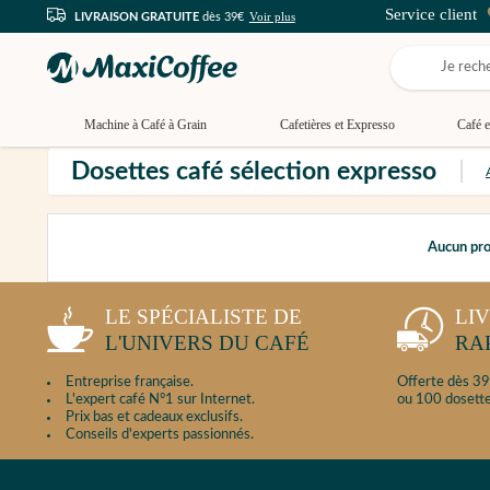
Service client
Voir plus
LIVRAISON GRATUITE
dès 39€
Machine à Café à Grain
Cafetières et Expresso
Café e
Dosettes café sélection expresso
Aucun prod
LE SPÉCIALISTE DE
LI
L'UNIVERS DU CAFÉ
RA
Entreprise française.
Offerte dès 39
L'expert café N°1 sur Internet.
ou 100 dosette
Prix bas et cadeaux exclusifs.
Conseils d'experts passionnés.