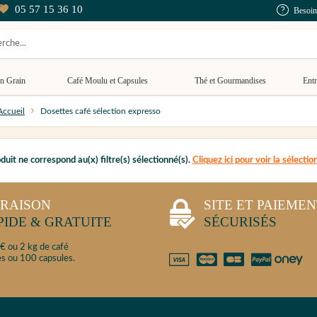
05 57 15 36 10
Besoin
n Grain
Café Moulu et Capsules
Thé et Gourmandises
Entr
Accueil
Dosettes café sélection expresso
uit ne correspond au(x) filtre(s) sélectionné(s).
Cliquez ici pour voir la sélecti
VRAISON
SITE ET PAIEME
PIDE & GRATUITE
SÉCURISÉS
€ ou 2 kg de café
s ou 100 capsules.